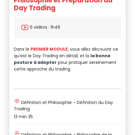
Philosophie et Préparation au
L
Day Trading
F
6 vidéos : 1h46
Dans le
PREMIER MODULE
, vous allez découvrir ce
Da
qu’est le Day Trading en détail, et la
la bonne
u
posture à adopter
pour pratiquer sereinement
d’
cette approche du trading.
In
Définition et Philosophie – Définition du Day
Trading
37
13 min 35
Ve
Définition et Philosophie – Philosophie de la