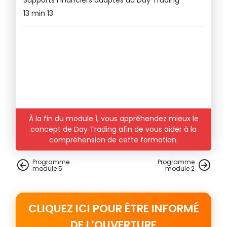
13 min 13
t
À la fin du module 1, vous appréhendez mieux le
ay
concept de Day Trading afin de vous aider à la
compréhension de cette formation.
Programme
Programme
module
5
module
2
CLIQUEZ ICI POUR ÊTRE INFORMÉ
DE L’OUVERTURE