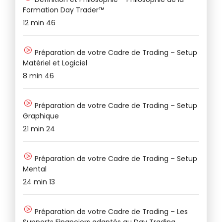
Formation Day Trader™
25
12 min 46
Pa
Préparation de votre Cadre de Trading – Setup
Matériel et Logiciel
12
8 min 46
Ve
Préparation de votre Cadre de Trading – Setup
Graphique
7 
21 min 24
Préparation de votre Cadre de Trading – Setup
Mental
24 min 13
Préparation de votre Cadre de Trading – Les
Supports Financiers adaptés au Day Trading