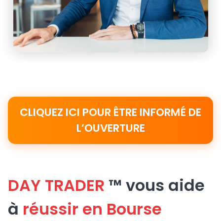
CLIQUEZ ICI POUR ÊTRE INFORMÉ DE
L’OUVERTURE
DAY TRADER
™ vous aide
à
réussir en Bourse