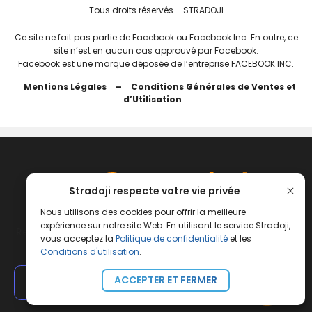
Tous droits réservés – STRADOJI
Ce site ne fait pas partie de Facebook ou Facebook Inc. En outre, ce
site n’est en aucun cas approuvé par Facebook.
Facebook est une marque déposée de l’entreprise FACEBOOK INC.
Mentions Légales
–
Conditions Générales de Ventes et
d’Utilisation
Stradoji respecte votre vie privée
Nous utilisons des cookies pour offrir la meilleure
expérience sur notre site Web. En utilisant le service Stradoji,
Rejoignez la communauté d’investisseurs francophone
vous acceptez la
Politique de confidentialité
et les
Stradoji
Conditions d'utilisation
.
ACCEPTER ET FERMER
+
500
Investisseurs
+
37,5K
Abonnés