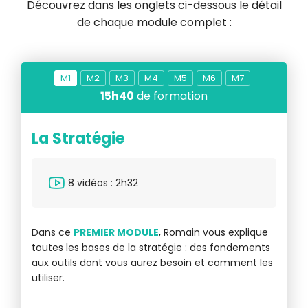
Découvrez dans les onglets ci-dessous le détail
de chaque module complet :
M
1
M
2
M
3
M
4
M
5
M
6
M
7
15h40
de formation
La Stratégie
L
8 vidéos : 2h32
Dans ce
PREMIER MODULE
, Romain vous explique
D
toutes les bases de la stratégie : des fondements
qu
aux outils dont vous aurez besoin et comment les
éc
utiliser.
dé