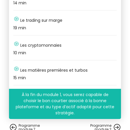
14 min
Le trading sur marge
15
19 min
Les cryptomonnaies
10 min
Les matières premières et turbos
15 min
À la fin du module 1, vous serez capable de
choisir le bon courtier associé à la bonne
plateforme et au type d’actif adapté pour cette
stratégie.
Programme
Programme
module
7
module
2