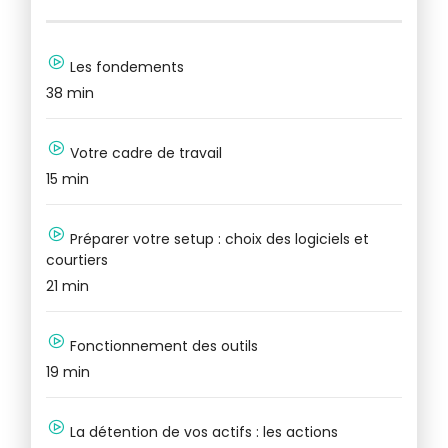
Les fondements
38 min
4
Votre cadre de travail
15 min
18
Préparer votre setup : choix des logiciels et
courtiers
35
21 min
Fonctionnement des outils
24
19 min
La détention de vos actifs : les actions
26