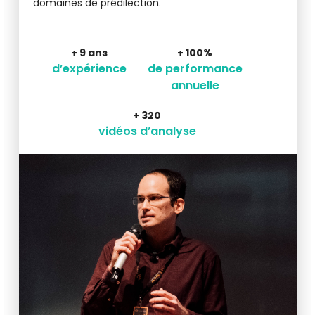
domaines de prédilection.
+ 9 ans
+ 100%
d’expérience
de performance
annuelle
+ 320
vidéos d’analyse