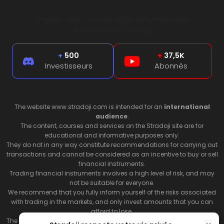
Rejoignez la communauté d’investisseurs
francophone Stradoji
+
500
+
37,5K
Investisseurs
Abonnés
The website www.stradoji.com is intended for an
international
audience
.
The content, courses and services on the Stradoji site are for
educational and informative purposes only.
They do not in any way constitute recommendations for carrying out
transactions and cannot be considered as an incentive to buy or sell
financial instruments.
Trading financial instruments involves a high level of risk, and may
not be suitable for everyone.
We recommend that you fully inform yourself of the risks associated
with trading in the markets, and only invest amounts that you can
afford to lose.
The Stradoji site does not guarantee the results or the performance of