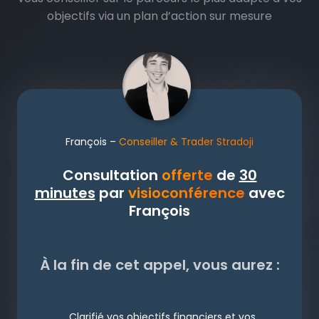
objectifs via un plan d’action sur mesure
François –
Conseiller & Trader Stradoji
Consultation
offerte
de
30
minutes
par
visioconférence
avec
François
À la fin de cet appel, vous aurez :
Clarifié vos objectifs financiers et vos