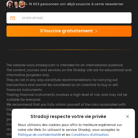
+ 19 603 personnes ont déjà souscris à cette newsletter
S’inscrire gratuitement
The website www.stradoji.com is intended for an international audience.
The content, courses and services on the Stradoji site are for educational and
informative purposes only.
They do not in any way constitute recommendations for carrying out
transactions and cannot be considered as an incentive to buy or sell
financial instruments.
Trading financial instruments involves a high level of risk, and may not be
suitable for everyone.
We recommend that you fully inform yourself of the risks associated with
trading in the markets, and only invest amounts that you can afford to lose.
The Stradoji site does not guarantee the results or the performance of
Stradoji respecte votre vie privée
products based on the information contained on its site and its servers.
Consequently, the Stradoji site and its publishing company decline all
Nous utilisons des cookies pour offrir la meilleure expérience sur
responsibility in the use that may be made of this information and the
notre site Web. En utilisant le service Stradoji, vous acceptez la
consequences that may result therefrom.
Politique de confidentialité
et les
Conditions d'utilisation
.