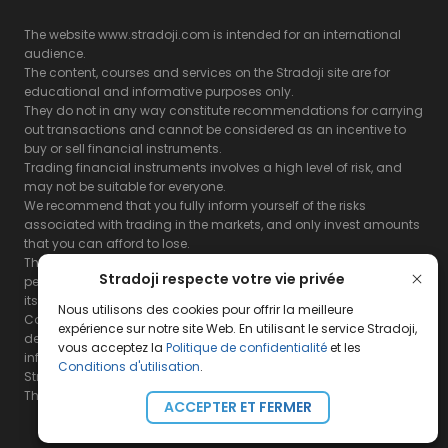
The website www.stradoji.com is intended for an international
audience.
The content, courses and services on the Stradoji site are for
educational and informative purposes only.
They do not in any way constitute recommendations for carrying
out transactions and cannot be considered as an incentive to
buy or sell financial instruments.
Trading financial instruments involves a high level of risk, and
may not be suitable for everyone.
We recommend that you fully inform yourself of the risks
associated with trading in the markets, and only invest amounts
that you can afford to lose.
The Stradoji site does not guarantee the results or the
Stradoji respecte votre vie privée
performance of products based on the information contained on
its site and its servers.
Nous utilisons des cookies pour offrir la meilleure
Consequently, the Stradoji site and its publishing company
expérience sur notre site Web. En utilisant le service Stradoji,
decline all responsibility in the use that may be made of this
vous acceptez la
Politique de confidentialité
et les
information and the consequences that may result therefrom.
Conditions d'utilisation
.
Stradoji Services are not authorized for US citizens or US residents.
The full legal notices are
available here.
ACCEPTER ET FERMER