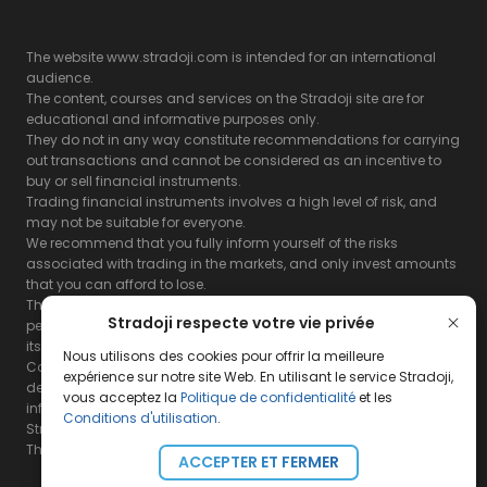
The website www.stradoji.com is intended for an international
audience.
The content, courses and services on the Stradoji site are for
educational and informative purposes only.
They do not in any way constitute recommendations for carrying
out transactions and cannot be considered as an incentive to
buy or sell financial instruments.
Trading financial instruments involves a high level of risk, and
may not be suitable for everyone.
We recommend that you fully inform yourself of the risks
associated with trading in the markets, and only invest amounts
that you can afford to lose.
The Stradoji site does not guarantee the results or the
Stradoji respecte votre vie privée
performance of products based on the information contained on
its site and its servers.
Nous utilisons des cookies pour offrir la meilleure
Consequently, the Stradoji site and its publishing company
expérience sur notre site Web. En utilisant le service Stradoji,
decline all responsibility in the use that may be made of this
vous acceptez la
Politique de confidentialité
et les
information and the consequences that may result therefrom.
Conditions d'utilisation
.
Stradoji Services are not authorized for US citizens or US residents.
The full legal notices are
available here.
ACCEPTER ET FERMER