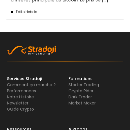
Edito Hebdo
Services Stradoji
Formations
Comment ça marche ?
Starter Trading
Performances
Crypto Rider
Notre Histoire
Dark Trader
Newsletter
Market Maker
Guide Crypto
Ressources
A Propos