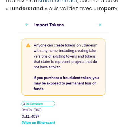
l’adresse du
smart contract
, cochez la case
«
I understand
» puis validez avec «
Import
« .