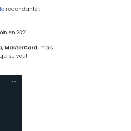
de
redondante :
in en 2021.
a, MasterCard.
..mais
qui se veut