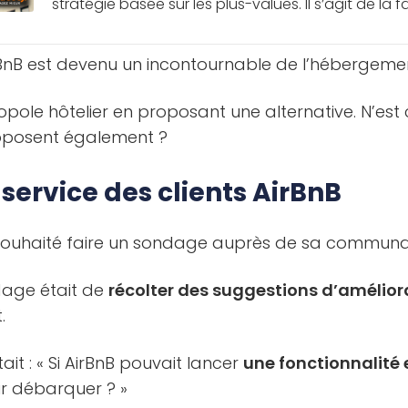
stratégie basée sur les plus-values. Il s’agit de la f
rBnB est devenu un incontournable de l’hébergement
opole hôtelier en proposant une alternative. N’est
posent également ?
 service des clients AirBnB
souhaité faire un sondage auprès de sa communau
ndage était de
récolter des suggestions d’amélior
.
it : « Si AirBnB pouvait lancer
une fonctionnalité
ir débarquer ? »