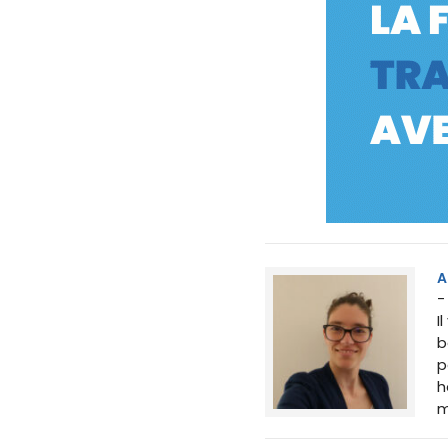
A
-
I
b
p
h
m