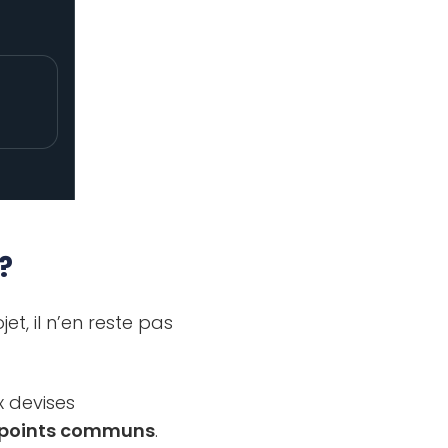
?
t, il n’en reste pas
x devises
x points communs
.