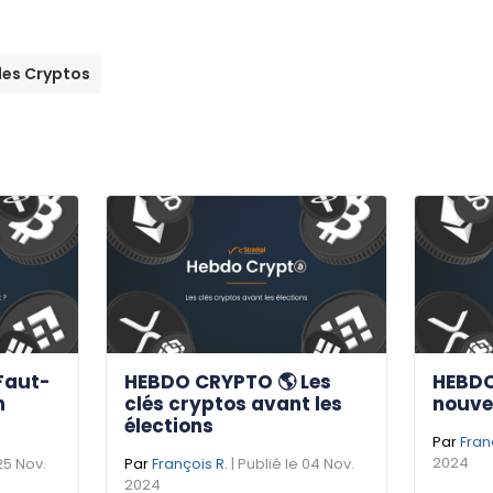
es Cryptos
Faut-
HEBDO CRYPTO 🌎 Les
HEBDO
n
clés cryptos avant les
nouve
élections
Par
Fran
2024
 25 Nov.
Par
François R.
| Publié le 04 Nov.
2024