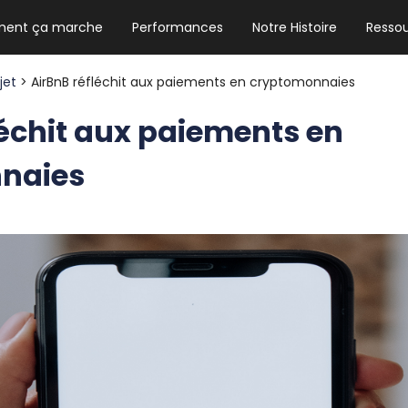
ent ça marche
Performances
Notre Histoire
Resso
NEWSLETTER HEBDO
Les news crypto dont vous avez besoin
ojet
> AirBnB réfléchit aux paiements en cryptomonnaies
léchit aux paiements en
naies
GUIDE CRYPTO STRADOJI
Le guide ultime pour débuter dans les
cryptomonnaies