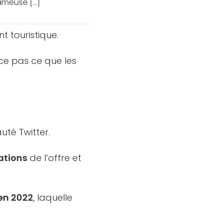
ameuse [...]
 touristique.
 ce pas ce que les
té Twitter.
ations
de l’offre et
 en 2022
, laquelle