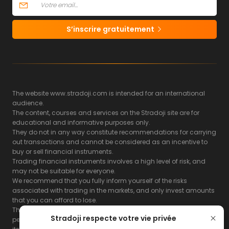
S’inscrire gratuitement
The website www.stradoji.com is intended for an international
audience.
The content, courses and services on the Stradoji site are for
educational and informative purposes only.
They do not in any way constitute recommendations for carrying
out transactions and cannot be considered as an incentive to
buy or sell financial instruments.
Trading financial instruments involves a high level of risk, and
may not be suitable for everyone.
We recommend that you fully inform yourself of the risks
associated with trading in the markets, and only invest amounts
that you can afford to lose.
The Stradoji site does not guarantee the results or the
Stradoji respecte votre vie privée
performance of products based on the information contained on