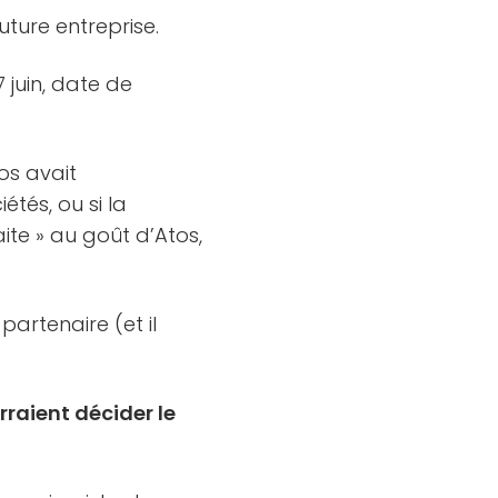
uture entreprise.
7 juin, date de
tos avait
étés, ou si la
ite » au goût d’Atos,
partenaire (et il
raient décider le