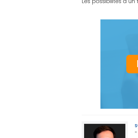
Les possibilités d’u
S
-