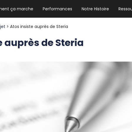
ent ça marche
Performances
Notre Histoire
Resso
NEWSLETTER HEBDO
Les news crypto dont vous avez besoin
ojet
> Atos insiste auprès de Steria
e auprès de Steria
GUIDE CRYPTO STRADOJI
Le guide ultime pour débuter dans les
cryptomonnaies