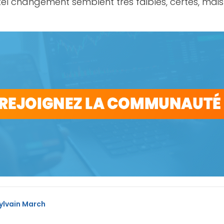
n tel changement semblent très faibles, certes, mais
ylvain March