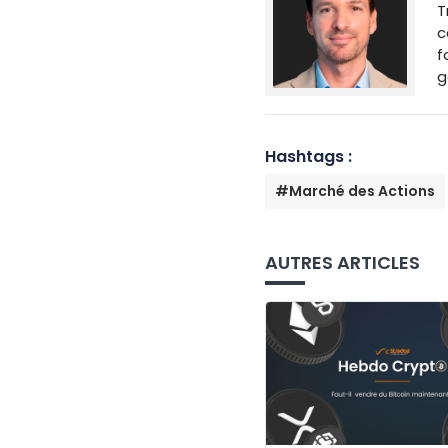
T
c
f
g
Hashtags :
#Marché des Actions
AUTRES ARTICLES