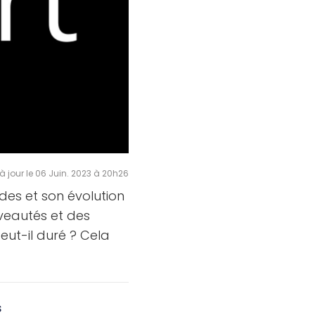
à jour le 06 Juin. 2023 à 20h26
odes et son évolution
uveautés et des
eut-il duré ? Cela
s