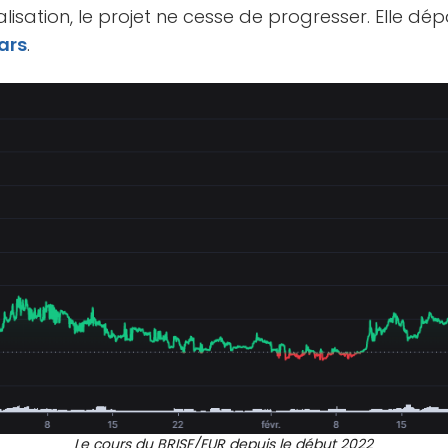
lisation, le projet ne cesse de progresser. Elle dép
ars
.
Le cours du BRISE/EUR depuis le début 2022