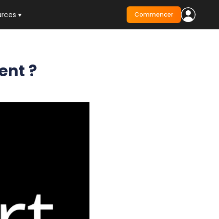
urces
Commencer
ent ?