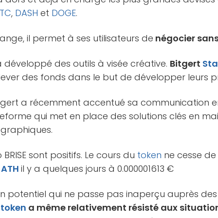
LTC
,
DASH
et
DOGE
.
hange, il permet à ses utilisateurs de
négocier sans
 développé des outils à visée créative.
Bitgert
Sta
e lever des fonds dans le but de développer leurs pr
itgert a récemment accentué sa communication en
ateforme qui met en place des solutions clés en mai
ographiques.
o BRISE sont positifs. Le cours du
token
ne cesse de 
n
ATH
il y a quelques jours à 0.000001613 €
 un potentiel qui ne passe pas inaperçu auprès des 
token
a même relativement résisté aux situatio