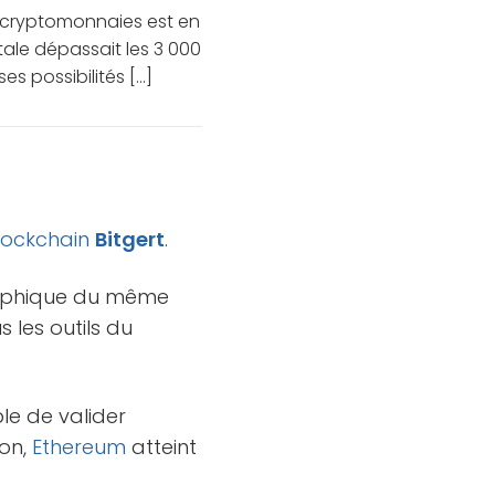
 cryptomonnaies est en
otale dépassait les 3 000
es possibilités […]
lockchain
Bitgert
.
graphique du même
s les outils du
ble de valider
son,
Ethereum
atteint