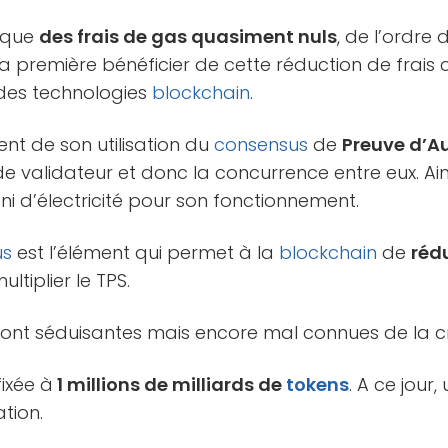
dique
des frais de gas quasiment nuls
, de l’ordre 
t la première bénéficier de cette réduction de frai
 des technologies
blockchain
.
ient de son utilisation du
consensus
de
Preuve d’Au
e validateur et donc la concurrence entre eux. Ainsi
ni d’électricité pour son fonctionnement.
us
est l’élément qui permet à la
blockchain
de
réd
ltiplier le TPS.
ont séduisantes mais encore mal connues de la c
fixée à
1 millions de milliards de
tokens
. A ce jour
ation.