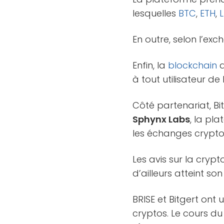
lesquelles
BTC
,
ETH
,
En outre, selon l’exc
Enfin, la
blockchain
a
à tout utilisateur d
Côté partenariat, B
Sphynx Labs
, la pl
les échanges crypt
Les avis sur la crypt
d’ailleurs atteint so
BRISE et Bitgert ont
cryptos. Le cours du