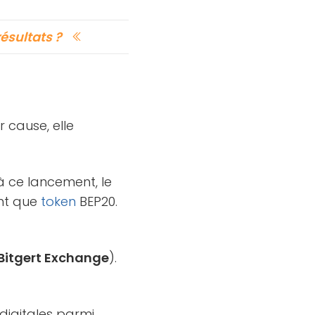
ésultats ?
r cause, elle
à ce lancement, le
nt que
token
BEP20.
Bitgert Exchange
).
digitales parmi