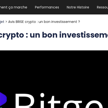
ent ça marche
Performances
Notre Histoire
Resso
NEWSLETTER HEBDO
Les news crypto dont vous avez besoin
ojet
> Avis BRISE crypto : un bon investissement ?
crypto : un bon investissem
GUIDE CRYPTO STRADOJI
Le guide ultime pour débuter dans les
cryptomonnaies