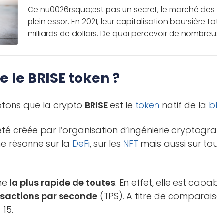
Ce nu0026rsquo;est pas un secret, le marché des
plein essor. En 2021, leur capitalisation boursière t
milliards de dollars. De quoi percevoir de nombreus
e le BRISE token ?
tons que la crypto
BRISE
est le
token
natif de la
b
té créée par l’organisation d’ingénierie crypto
e résonne sur la
DeFi
, sur les
NFT
mais aussi sur tou
me
la plus rapide de toutes
. En effet, elle est capa
nsactions par seconde
(TPS). A titre de comparai
15.