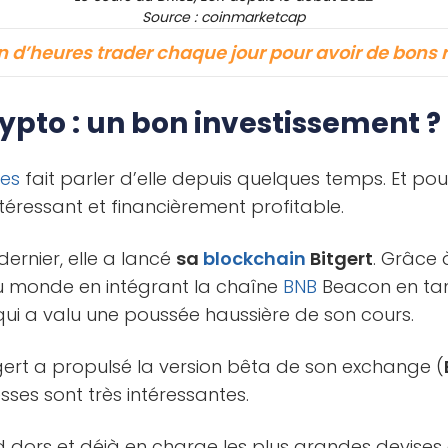
Source : coinmarketcap
d’heures trader chaque jour pour avoir de bons r
rypto : un bon investissement ?
es
fait parler d’elle depuis quelques temps. Et pou
téressant et financièrement profitable.
r dernier, elle a lancé
sa
blockchain
Bitgert
. Grâce 
u monde en intégrant la chaîne
BNB
Beacon en ta
qui a valu une poussée haussière de son cours.
gert a propulsé la version bêta de son exchange (
ses sont très intéressantes.
 dors et déjà en charge les plus grandes devises 