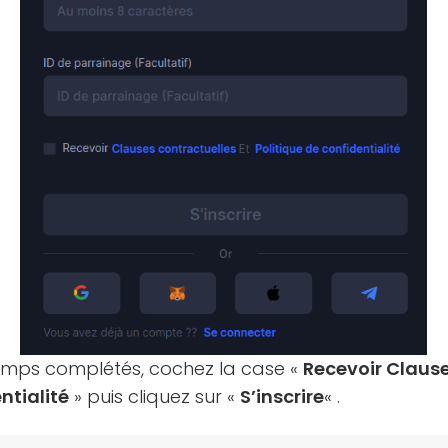
hamps complétés, cochez la case «
Recevoir Clause
ntialité
» puis cliquez sur «
S’inscrire
« .