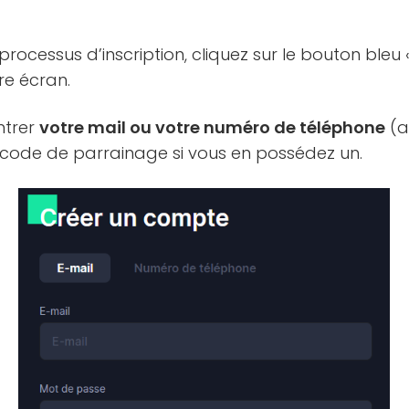
ocessus d’inscription, cliquez sur le bouton bleu
re écran.
ntrer
votre mail ou votre numéro de téléphone
(au
 code de parrainage si vous en possédez un.