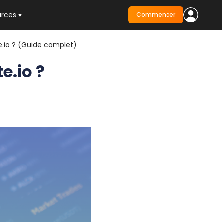
urces
Commencer
e.io ? (Guide complet)
e.io ?