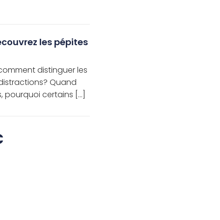
écouvrez les pépites
 comment distinguer les
 distractions? Quand
 pourquoi certains […]
C