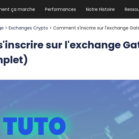
ent ça marche
Performances
Notre Histoire
Resso
NEWSLETTER HEBDO
Les news crypto dont vous avez besoin
age
>
Exchanges Crypto
> Comment s'inscrire sur l'exchange Gat
inscrire sur l'exchange Gat
plet)
GUIDE CRYPTO STRADOJI
Le guide ultime pour débuter dans les
cryptomonnaies