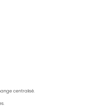
hange centralisé.
s.