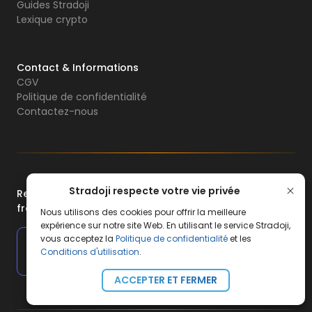
Guides Stradoji
Lexique crypto
Contact & Informations
CGV
Politique de confidentialité
Contactez-nous
Stradoji respecte votre vie privée
Rejoignez la communauté d’investisseurs
francophone Stradoji
Nous utilisons des cookies pour offrir la meilleure
expérience sur notre site Web. En utilisant le service Stradoji,
vous acceptez la
Politique de confidentialité
et les
+
500
+
37,5K
Conditions d'utilisation
.
Investisseurs
Abonnés
ACCEPTER ET FERMER