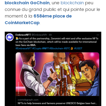
blockchain GoChain
, une
blockchain
peu
connue du grand public et qui pointe pour le
moment à la
658ème place de
CoinMarketCap
.