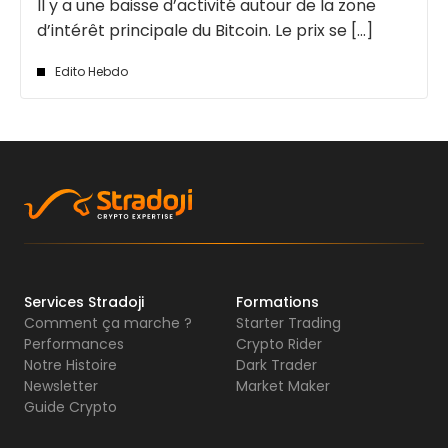
Il y a une baisse d’activité autour de la zone
d’intérêt principale du Bitcoin. Le prix se [...]
Edito Hebdo
Services Stradoji
Formations
Comment ça marche ?
Starter Trading
Performances
Crypto Rider
Notre Histoire
Dark Trader
Newsletter
Market Maker
Guide Crypto