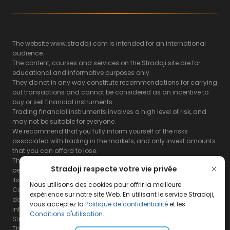
The website www.stradoji.com is intended for an international
audience.
The content, courses and services on the Stradoji site are for
educational and informative purposes only.
They do not in any way constitute recommendations for carrying
out transactions and cannot be considered as an incentive to
buy or sell financial instruments.
Trading financial instruments involves a high level of risk, and
may not be suitable for everyone.
We recommend that you fully inform yourself of the risks
associated with trading in the markets, and only invest amounts
that you can afford to lose.
The Stradoji site does not guarantee the results or the
Stradoji respecte votre vie privée
performance of products based on the information contained on
its site and its servers.
Nous utilisons des cookies pour offrir la meilleure
Consequently, the Stradoji site and its publishing company
expérience sur notre site Web. En utilisant le service Stradoji,
decline all responsibility in the use that may be made of this
vous acceptez la
Politique de confidentialité
et les
information and the consequences that may result therefrom.
Conditions d'utilisation
.
Stradoji Services are not authorized for US citizens or US residents.
The full legal notices are
available here.