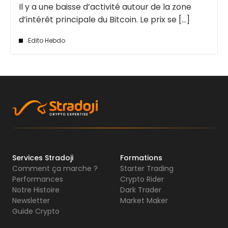
Il y a une baisse d’activité autour de la zone
d’intérêt principale du Bitcoin. Le prix se [...]
Edito Hebdo
Services Stradoji
Formations
Comment ça marche ?
Starter Trading
Performances
Crypto Rider
Notre Histoire
Dark Trader
Newsletter
Market Maker
Guide Crypto