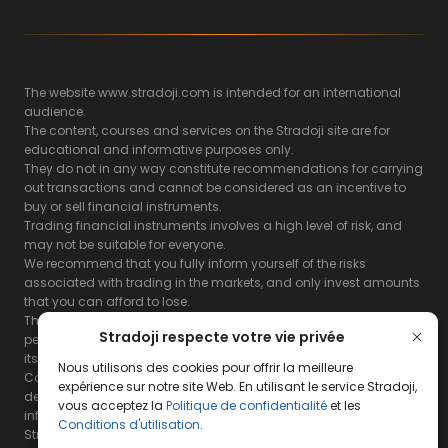
The website www.stradoji.com is intended for an international
audience.
The content, courses and services on the Stradoji site are for
educational and informative purposes only.
They do not in any way constitute recommendations for carrying
out transactions and cannot be considered as an incentive to
buy or sell financial instruments.
Trading financial instruments involves a high level of risk, and
may not be suitable for everyone.
We recommend that you fully inform yourself of the risks
associated with trading in the markets, and only invest amounts
that you can afford to lose.
The Stradoji site does not guarantee the results or the
Stradoji respecte votre vie privée
performance of products based on the information contained on
its site and its servers.
Nous utilisons des cookies pour offrir la meilleure
Consequently, the Stradoji site and its publishing company
expérience sur notre site Web. En utilisant le service Stradoji,
decline all responsibility in the use that may be made of this
vous acceptez la
Politique de confidentialité
et les
information and the consequences that may result therefrom.
Conditions d'utilisation
.
Stradoji Services are not authorized for US citizens or US residents.