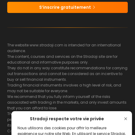
S’inscrire gratuitement
The website www.stradoji.com is intended for an international
audience.
The content, courses and services on the Stradoji site are for
educational and informative purposes only.
They do not in any way constitute recommendations for carrying
out transactions and cannot be considered as an incentive to
buy or sell financial instruments.
Trading financial instruments involves a high level of risk, and
may not be suitable for everyone.
We recommend that you fully inform yourself of the risks
associated with trading in the markets, and only invest amounts
that you can afford to lose.
The Stradoji site does not guarantee the results or the
Stradoji respecte votre vie privée
performance of products based on the information contained on
its site and its servers.
Nous utilisons des cookies pour offrir la meilleure
Consequently, the Stradoji site and its publishing company
expérience sur notre site Web. En utilisant le service Stradoji,