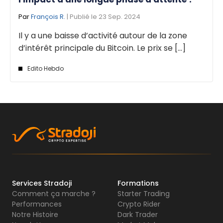
Par
François R.
| Publié le 23 Sep. 2024
Il y a une baisse d’activité autour de la zone
d’intérêt principale du Bitcoin. Le prix se [...]
Edito Hebdo
Services Stradoji
Formations
Comment ça marche ?
Starter Trading
Performances
Crypto Rider
Notre Histoire
Dark Trader