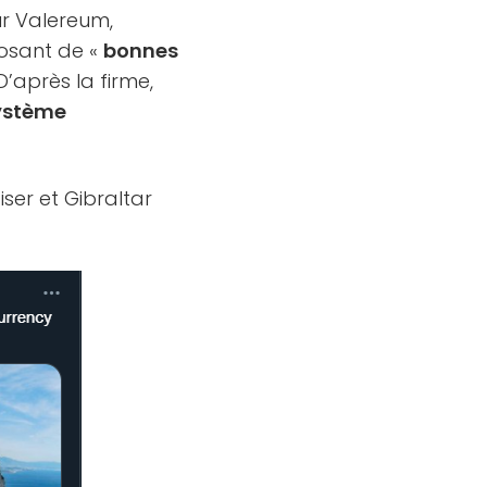
ur Valereum,
osant de «
bonnes
 D’après la firme,
ystème
ser et Gibraltar