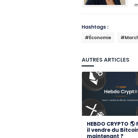
m
Hashtags :
#Économie
#March
AUTRES ARTICLES
HEBDO CRYPTO 🌎 
il vendre du Bitcoi
maintenant ?