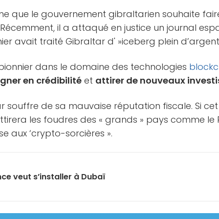
me que le gouvernement gibraltarien souhaite fair
Récemment, il a attaqué en justice un journal es
er avait traité Gibraltar d' »iceberg plein d’argent 
n pionnier dans le domaine des technologies
blockc
ner en crédibilité
et
attirer de nouveaux invest
r souffre de sa mauvaise réputation fiscale. Si c
attirera les foudres des « grands » pays comme le
sse aux ‘crypto-sorcières ».
ce veut s’installer à Dubaï