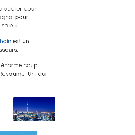
e oublier pour
pagnol pour
sale ».
hain
est un
isseurs
.
et énorme coup
 Royaume-Uni, qui