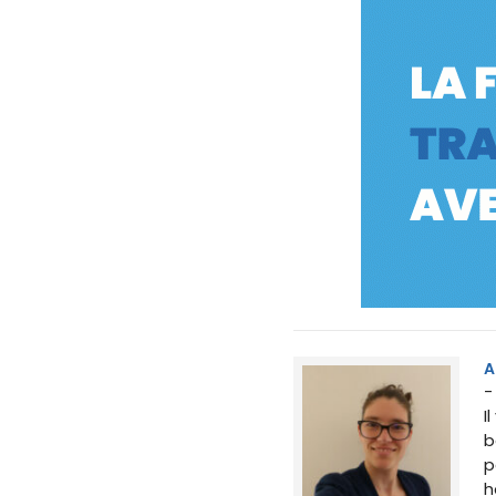
A
-
I
b
p
h