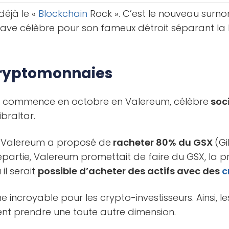
déjà le «
Blockchain
Rock ». C’est le nouveau surn
clave célèbre pour son fameux détroit séparant la
cryptomonnaies
qui commence en octobre en Valereum, célèbre
soc
ibraltar.
s, Valereum a proposé de
racheter 80% du GSX
(Gi
epartie, Valereum promettait de faire du GSX, la 
il serait
possible d’acheter des actifs avec des
c
ne incroyable pour les crypto-investisseurs. Ainsi, l
nt prendre une toute autre dimension.