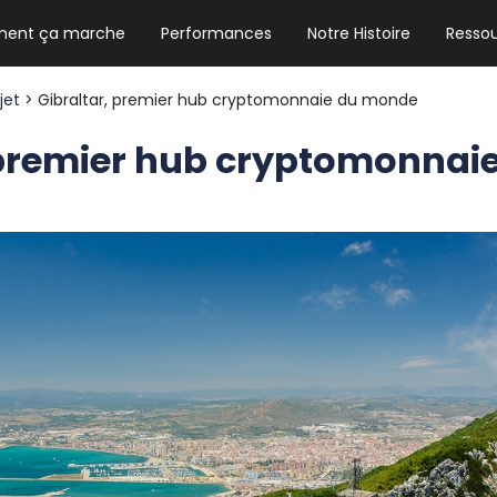
ent ça marche
Performances
Notre Histoire
Resso
NEWSLETTER HEBDO
Les news crypto dont vous avez besoin
ojet
> Gibraltar, premier hub cryptomonnaie du monde
 premier hub cryptomonna
GUIDE CRYPTO STRADOJI
Le guide ultime pour débuter dans les
cryptomonnaies