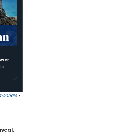
monnaie
»
n
iscal.