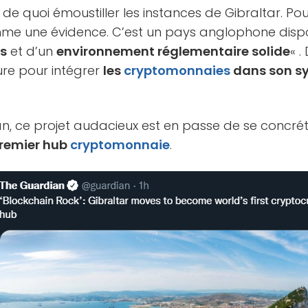
a de quoi émoustiller les instances de Gibraltar. Po
mme une évidence. C’est un pays anglophone disp
es
et d’un
environnement réglementaire solide
« .
dure pour intégrer
les
cryptomonnaies
dans son s
, ce projet audacieux est en passe de se concréti
premier hub
cryptomonnaie
.