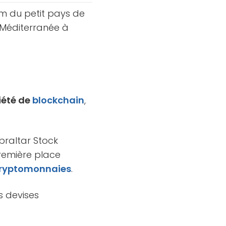
om du petit pays de
 Méditerranée à
iété de
blockchain
,
braltar Stock
première place
ryptomonnaies
.
es devises