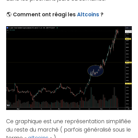
🌎
Comment ont réagi les
Altcoins
?
Ce graphique est une représentation simplifiée
du reste du marché ( parfois généralisé sous le
terme «
altcoins
» ).