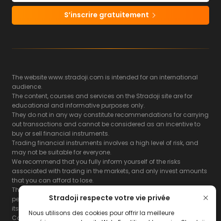
S’inscrire gratuitement
The website www.stradoji.com is intended for an international
audience.
The content, courses and services on the Stradoji site are for
educational and informative purposes only.
They do not in any way constitute recommendations for carrying
out transactions and cannot be considered as an incentive to
buy or sell financial instruments.
Trading financial instruments involves a high level of risk, and
may not be suitable for everyone.
We recommend that you fully inform yourself of the risks
associated with trading in the markets, and only invest amounts
that you can afford to lose.
The Stradoji site does not guarantee the results or the
Stradoji respecte votre vie privée
performance of products based on the information contained on
its site and its servers.
Nous utilisons des cookies pour offrir la meilleure
Consequently, the Stradoji site and its publishing company