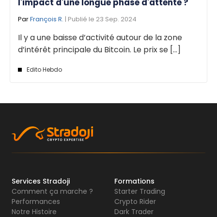
l'impact d'une longue phase d'attente ?
Par
François R.
| Publié le 23 Sep. 2024
Il y a une baisse d’activité autour de la zone
d’intérêt principale du Bitcoin. Le prix se [...]
Edito Hebdo
Services Stradoji
Formations
Comment ça marche ?
Starter Trading
Performances
Crypto Rider
Notre Histoire
Dark Trader