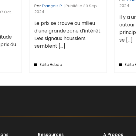
2024
Par
François R.
| Publié le 30 Sep.
2024
07 Oct.
Il y a 
Le prix se trouve au milieu
autour 
d’une grande zone d’intérêt.
princip
titude
Des signaux haussiers
se [...]
 prix du
semblent [...]
Edito Hebdo
Edito
ions
Ressources
A Propos