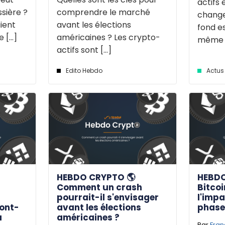
actifs 
sière ?
comprendre le marché
change
ient
avant les élections
fond e
[...]
américaines ? Les crypto-
même de
actifs sont [...]
Edito Hebdo
Actus 
HEBDO CRYPTO 🌎
HEBDO
s
Comment un crash
Bitcoi
pourrait-il s'envisager
l'impa
ront-
avant les élections
phase 
u
américaines ?
Par
Fran