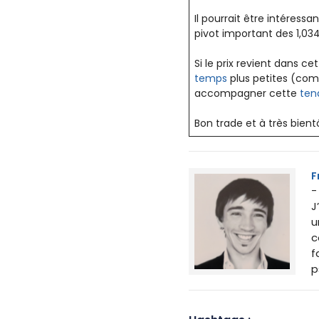
Il pourrait être intéressa
pivot important des 1,034
Si le prix revient dans 
temps
plus petites (comm
accompagner cette
ten
Bon trade et à très bient
F
-
J
u
c
f
p