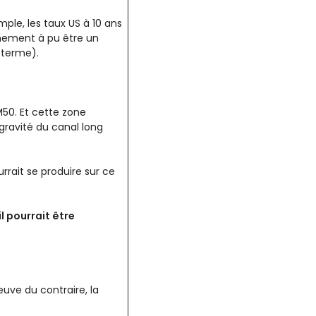
le, les taux US à 10 ans
ènement à pu être un
 terme).
50. Et cette zone
 gravité du canal long
rrait se produire sur ce
l pourrait être
euve du contraire, la