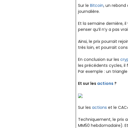
Sur le
Bitcoin
, un rebond
journalière.
Et la semaine dernière, 
penser qu’il n’y a pas v
Ainsi, le prix pourrait re
très loin, et pourrait co
En conclusion sur les
cry
les précédents cycles, il
Par exemple : un triangle
Et sur les
actions
?
Sur les
actions
et le CAC40
Techniquement, le prix a
MM50 hebdomadaire). Et il