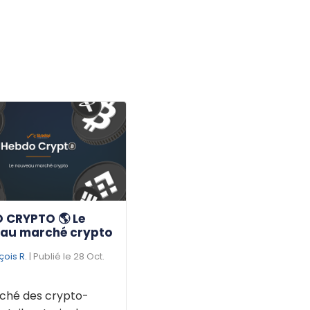
 CRYPTO 🌎 Le
au marché crypto
çois R.
| Publié le 28 Oct.
ché des crypto-