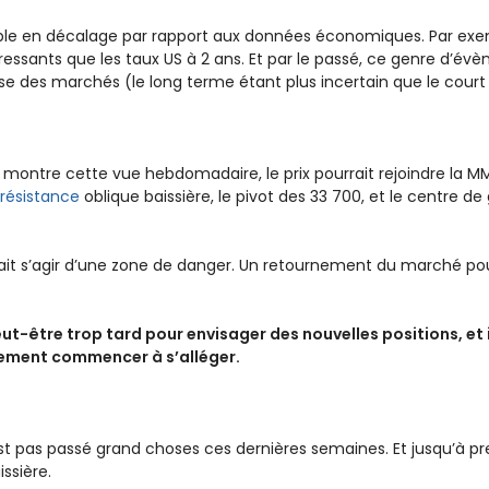
ble en décalage par rapport aux données économiques. Par exemp
essants que les taux US à 2 ans. Et par le passé, ce genre d’év
sse des marchés (le long terme étant plus incertain que le court
ontre cette vue hebdomadaire, le prix pourrait rejoindre la MM
a
résistance
oblique baissière, le pivot des 33 700, et le centre de
rrait s’agir d’une zone de danger. Un retournement du marché pou
ut-être trop tard pour envisager des nouvelles positions, et i
lement commencer à s’alléger.
’est pas passé grand choses ces dernières semaines. Et jusqu’à pr
ssière.