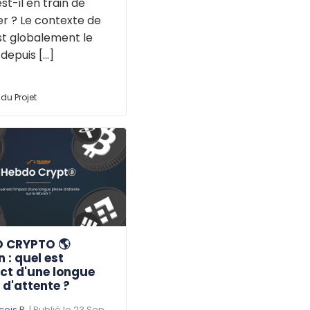
est-il en train de
r ? Le contexte de
st globalement le
puis [...]
du Projet
 CRYPTO 🌎
n : quel est
ct d'une longue
d'attente ?
çois R.
| Publié le 23 Sep.