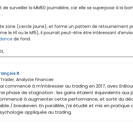
nt de surveiller la MM50 journalière, car elle se superpose à la bo
 .
cette zone (cercle jaune), et forme un pattern de retournement 
e le H1 ou le M15), il pourrait peut-être être intéressant d’envi
dance
de fond.
ôt,
rançois R.
 Trader, Analyste Financier
’ai commencé à m’intéresser au trading en 2017, avec EnBourse
ne phase de stagnation : les gains étaient équivalents aux per
ommencé à augmenter cette performance, et sortir du déd
aible / breakeven. En parallèle, j’ai étudié et mis en pratique 
sychologie appliquée au trading.