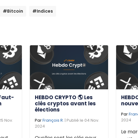
#Bitcoin
#Indices
Faut-
HEBDO CRYPTO 🌎 Les
HEBDO
n
clés cryptos avant les
nouve
élections
Par
Fran
2024
 25 Nov.
Par
François R.
| Publié le 04 Nov.
2024
Le mar
eut
Quelles sont les clés pour