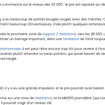
 a commencé sur le niveau des 20 000 : le prix est repassé au-
il y a eu beaucoup de petites bougies rouges avec des mèches. Ce
raiment beaucoup d’investisseurs, mais plutôt quelques acheteurs
joindre la prochaine zone de
support
/
résistance
, vers les 28 000.
nstituer un barrage important, dans une
tendance
de fond toujour
ptomonnaies
, il est peut-être encore trop tôt pour revenir à f
 faudrait plutôt attendre un beau pattern, qui aurait besoin de t
 rectangle.
, il y a eu une grande impulsion, et le prix pourrait avoir besoin 
rrive sur une zone de
résistance
, et la MM200 journalière (qui c
 pourrait s’agir d’un niveau clé.