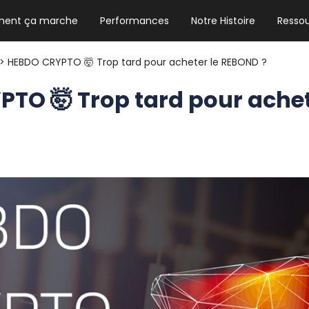
ent ça marche
Performances
Notre Histoire
Resso
NEWSLETTER HEBDO
Les news crypto dont vous avez besoin
> HEBDO CRYPTO 🤯 Trop tard pour acheter le REBOND ?
TO 🤯 Trop tard pour achet
GUIDE CRYPTO STRADOJI
Le guide ultime pour débuter dans les
cryptomonnaies