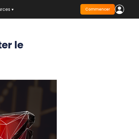
urces
Commencer
er le