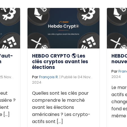
Faut-
HEBDO CRYPTO 🌎 Les
HEBDO
n
clés cryptos avant les
nouve
élections
Par
Fran
2024
 25 Nov.
Par
François R.
| Publié le 04 Nov.
2024
Le mar
eut
Quelles sont les clés pour
actifs 
sière ?
comprendre le marché
change
ient
avant les élections
fond e
[...]
américaines ? Les crypto-
même de
actifs sont [...]