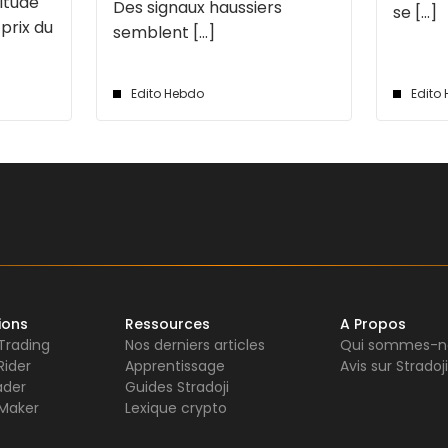
titude
Des signaux haussiers
se [...]
 prix du
semblent [...]
Edito Hebdo
Edito
ions
Ressources
A Propos
 Trading
Nos derniers articles
Qui sommes-n
Rider
Apprentissage
Avis sur Stradoji
ader
Guides Stradoji
Maker
Lexique crypto