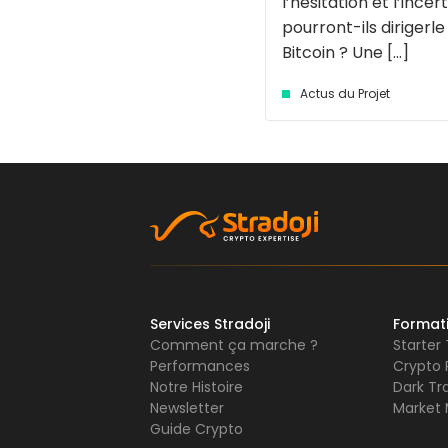
l’hésitation et l’incer
pourront-ils dirigerle
Bitcoin ? Une [...]
Actus du Projet
Services Stradoji
Format
Comment ça marche ?
Starter
Performances
Crypto 
Notre Histoire
Dark Tr
Newsletter
Market 
Guide Crypto