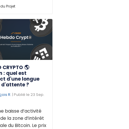
du Projet
 CRYPTO 🌎
n : quel est
ct d'une longue
d'attente ?
çois R.
| Publié le 23 Sep.
une baisse d’activité
de la zone d’intérêt
ale du Bitcoin. Le prix