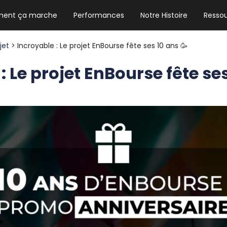
ent ça marche
Performances
Notre Histoire
Resso
NEWSLETTER HEBDO
Les news crypto dont vous avez besoin
ojet
> Incroyable : Le projet EnBourse fête ses 10 ans 🥳
: Le projet EnBourse fête ses
GUIDE CRYPTO STRADOJI
Le guide ultime pour débuter dans les
cryptomonnaies