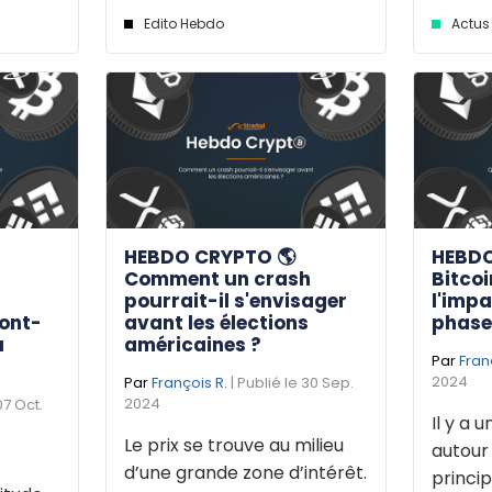
Edito Hebdo
Actus 
HEBDO CRYPTO 🌎
HEBDO
s
Comment un crash
Bitcoi
pourrait-il s'envisager
l'impa
ront-
avant les élections
phase 
u
américaines ?
Par
Fran
2024
Par
François R.
| Publié le 30 Sep.
2024
07 Oct.
Il y a 
Le prix se trouve au milieu
autour 
d’une grande zone d’intérêt.
princip