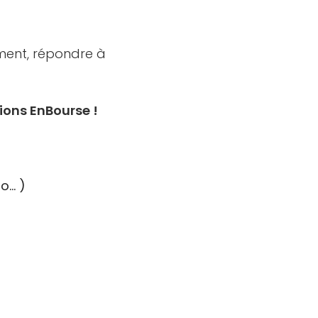
ment, répondre à
ions EnBourse !
)
ro… )