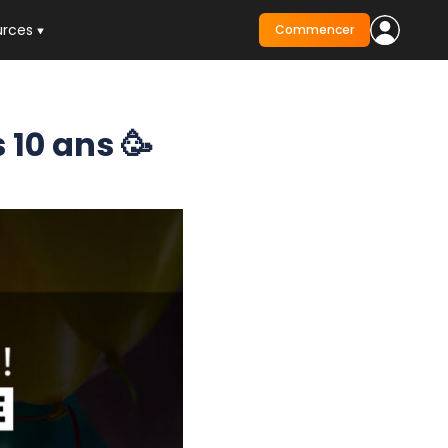
urces
Commencer
 10 ans 🥳