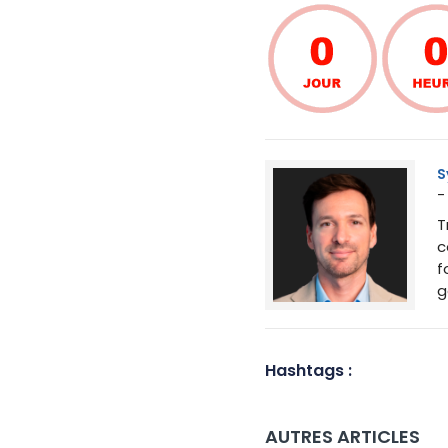
S
-
T
c
f
g
Hashtags :
AUTRES ARTICLES