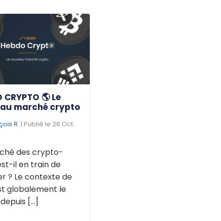
 CRYPTO 🌎 Le
au marché crypto
çois R.
| Publié le 28 Oct.
ché des crypto-
est-il en train de
r ? Le contexte de
st globalement le
puis [...]