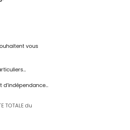
 souhaitent vous
ticuliers…
et d’indépendance…
NTE TOTALE du