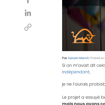
Par
Sylvain March
| Publié le
Si on m’avait dit cel
indépendant
,
je ne l’aurais proba
Le projet a essuyé 
mais nous avons con