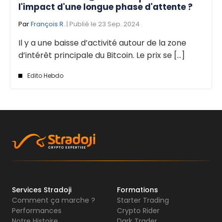
l'impact d'une longue phase d'attente ?
Par
François R.
| Publié le 23 Sep. 2024
Il y a une baisse d’activité autour de la zone
d’intérêt principale du Bitcoin. Le prix se [...]
Edito Hebdo
Services Stradoji
Formations
Comment ça marche ?
Starter Trading
Performances
Crypto Rider
Notre Histoire
Dark Trader