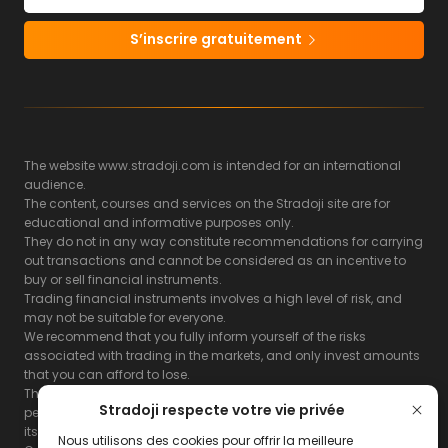
S’inscrire gratuitement
The website www.stradoji.com is intended for an international
audience.
The content, courses and services on the Stradoji site are for
educational and informative purposes only.
They do not in any way constitute recommendations for carrying
out transactions and cannot be considered as an incentive to
buy or sell financial instruments.
Trading financial instruments involves a high level of risk, and
may not be suitable for everyone.
We recommend that you fully inform yourself of the risks
associated with trading in the markets, and only invest amounts
that you can afford to lose.
The Stradoji site does not guarantee the results or the
Stradoji respecte votre vie privée
performance of products based on the information contained on
its site and its servers.
Nous utilisons des cookies pour offrir la meilleure