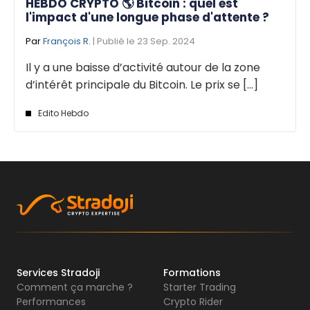
HEBDO CRYPTO 🌎 Bitcoin : quel est
l'impact d'une longue phase d'attente ?
Par
François R.
| Publié le 23 Sep. 2024
Il y a une baisse d’activité autour de la zone
d’intérêt principale du Bitcoin. Le prix se [...]
Edito Hebdo
Services Stradoji
Formations
Comment ça marche ?
Starter Trading
Performances
Crypto Rider