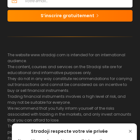
S’inscrire gratuitement
The website www.stradoji.com is intended for an international
audience.
The content, courses and services on the Stradoji site are for
educational and informative purposes only.
They do not in any way constitute recommendations for carrying
out transactions and cannot be considered as an incentive to
buy or sell financial instruments.
Trading financial instruments involves a high level of risk, and
may not be suitable for everyone.
We recommend that you fully inform yourself of the risks
associated with trading in the markets, and only invest amounts
that you can afford to lose.
The Stradoji site does not guarantee the results or the
Stradoji respecte votre vie privée
performance of products based on the information contained on
its site and its servers.