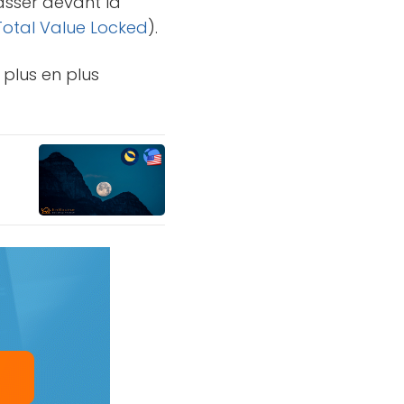
asser devant la
Total Value Locked
).
 plus en plus