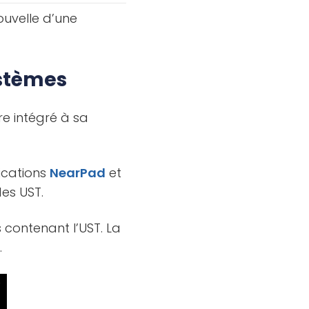
uvelle d’une
ystèmes
e intégré à sa
lications
NearPad
et
es UST.
 contenant l’UST. La
.