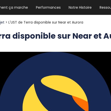
ent ça marche
Performances
Notre Histoire
Resso
NEWSLETTER HEBDO
Les news crypto dont vous avez besoin
ojet
> L'UST de Terra disponible sur Near et Aurora
rra disponible sur Near et 
GUIDE CRYPTO STRADOJI
Le guide ultime pour débuter dans les
cryptomonnaies