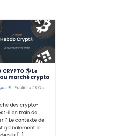
 CRYPTO 🌎 Le
au marché crypto
çois R.
| Publié le 28 Oct.
ché des crypto-
est-il en train de
r ? Le contexte de
st globalement le
puis [...]