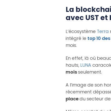
La blockchai
avec UST et
L’écosystème
Terra
n
intégré le
top 10 de
mois.
En effet, là où bea
hauts,
LUNA
caracole
mois
seulement.
A l’image de son h
récemment dépassé l
place
du secteur der