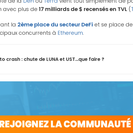
té de la
DeFi
où
Terra
vient tout simplement de p
 avec plus de
17 milliards de $ recensés en TVL
(
vant la
2ème place du secteur DeFi
et se place de
ncipaux concurrents à
Ethereum
.
to crash : chute de LUNA et UST…que faire ?