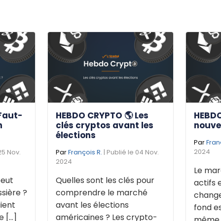
Faut-
HEBDO CRYPTO 🌎 Les
HEBDO
n
clés cryptos avant les
nouve
élections
Par
Fran
2024
 25 Nov.
Par
François R.
| Publié le 04 Nov.
2024
Le mar
eut
Quelles sont les clés pour
actifs 
sière ?
comprendre le marché
change
ient
avant les élections
fond e
[...]
américaines ? Les crypto-
même de