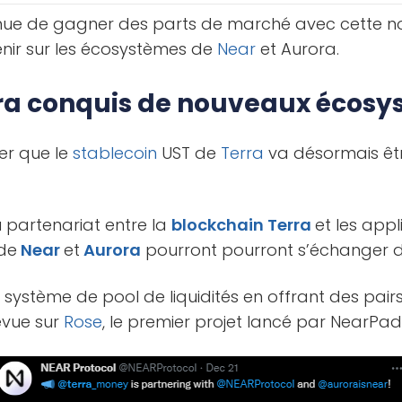
nue de gagner des parts de marché avec cette no
nir sur les écosystèmes de
Near
et Aurora.
rra conquis de nouveaux écos
er que le
stablecoin
UST de
Terra
va désormais êtr
partenariat entre la
blockchain
Terra
et les app
 de
Near
et
Aurora
pourront pourront s’échanger d
système de pool de liquidités en offrant des pairs
évue sur
Rose
, le premier projet lancé par NearPad