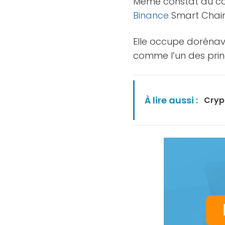
Même constat du cô
Binance
Smart Chain
Elle occupe doréna
comme l’un des pri
À lire aussi :
Cryp