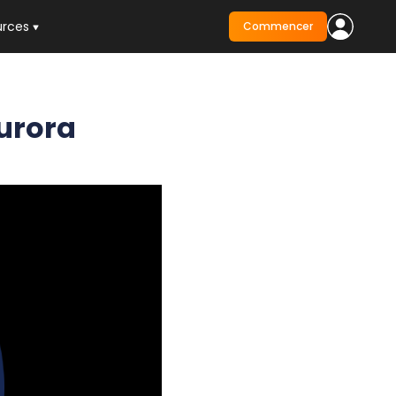
urces
Commencer
Aurora