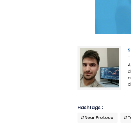
S
-
A
d
c
d
Hashtags :
#Near Protocol
#T