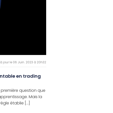
 à jour le 06 Juin. 2023 à 20h32
ntable en trading
a première question que
prentissage. Mais la
ègle établie [...]