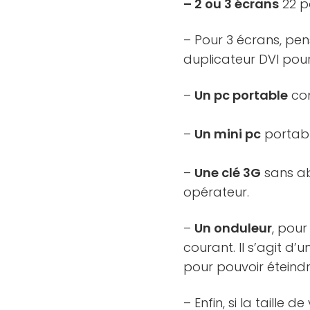
– 2 ou 3 écrans
22 po
– Pour 3 écrans, pe
duplicateur DVI pour
–
Un pc portable
com
–
Un mini pc
portabl
–
Une clé 3G
sans ab
opérateur.
–
Un onduleur
, pou
courant. Il s’agit d
pour pouvoir éteindr
– Enfin, si la taill