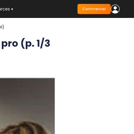
urces
Commencer
el)
pro (p. 1/3