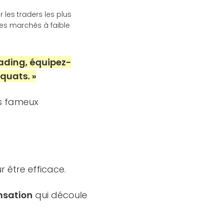
 les traders les plus
des marchés à faible
trading, équipez-
équats. »
es fameux
 être efficace.
ensation
qui découle