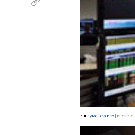
Par
Sylvain March
| Publié le