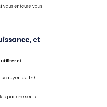
qui vous entoure vous
issance, et
tiliser et
s un rayon de 170
ôlés par une seule