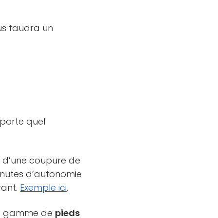
ous faudra un
porte quel
s d’une coupure de
minutes d’autonomie
rant.
Exemple ici
.
, la gamme de
pieds