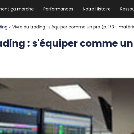
ent ça marche
Performances
Notre Histoire
Resso
NEWSLETTER HEBDO
Les news crypto dont vous avez besoin
ding
> Vivre du trading : s'équiper comme un pro (p. 1/3 - matéri
ading : s'équiper comme un 
)
GUIDE CRYPTO STRADOJI
Le guide ultime pour débuter dans les
cryptomonnaies