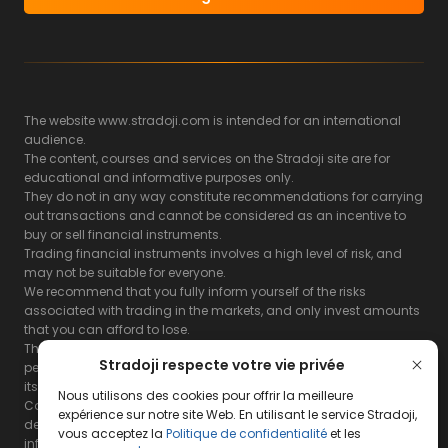
The website www.stradoji.com is intended for an international
audience.
The content, courses and services on the Stradoji site are for
educational and informative purposes only.
They do not in any way constitute recommendations for carrying
out transactions and cannot be considered as an incentive to
buy or sell financial instruments.
Trading financial instruments involves a high level of risk, and
may not be suitable for everyone.
We recommend that you fully inform yourself of the risks
associated with trading in the markets, and only invest amounts
that you can afford to lose.
The Stradoji site does not guarantee the results or the
Stradoji respecte votre vie privée
performance of products based on the information contained on
its site and its servers.
Nous utilisons des cookies pour offrir la meilleure
Consequently, the Stradoji site and its publishing company
expérience sur notre site Web. En utilisant le service Stradoji,
decline all responsibility in the use that may be made of this
vous acceptez la
Politique de confidentialité
et les
information and the consequences that may result therefrom.