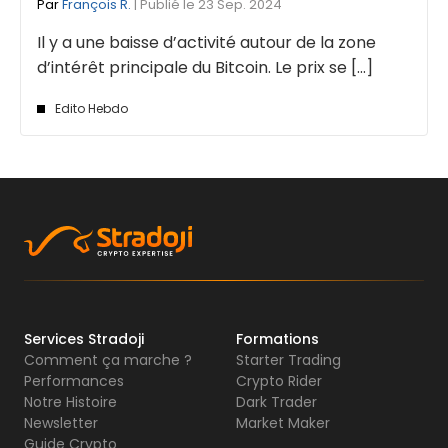
Par
François R.
| Publié le 23 Sep. 2024
Il y a une baisse d’activité autour de la zone
d’intérêt principale du Bitcoin. Le prix se [...]
Edito Hebdo
Services Stradoji
Formations
Comment ça marche ?
Starter Trading
Performances
Crypto Rider
Notre Histoire
Dark Trader
Newsletter
Market Maker
Guide Crypto