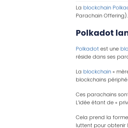
La
blockchain
Polka
Parachain Offering).
Polkadot la
Polkadot
est une
bl
réside dans ses par
La
blockchain
« mèr
blockchains périphé
Ces parachains son
L’idée étant de « pr
Cela prend la forme 
luttent pour obtenir 