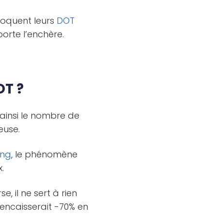
bloquent leurs
DOT
rte l’enchère.
.
OT ?
ainsi le nombre de
euse.
ing
, le phénomène
.
, il ne sert à rien
encaisserait -70% en