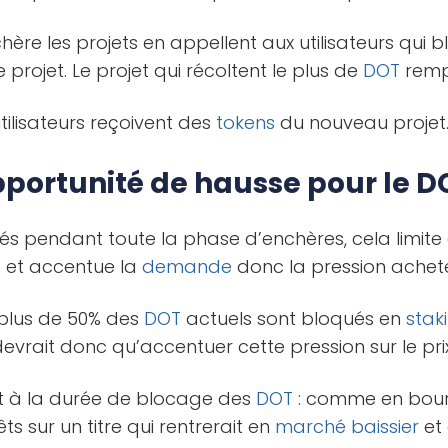
hère les projets en appellent aux utilisateurs qui 
e projet. Le projet qui récoltent le plus de
DOT
rempo
ilisateurs reçoivent des
tokens
du nouveau projet
portunité de hausse pour le D
s pendant toute la phase d’enchères, cela limite 
n et accentue la
demande
donc la pression achet
 plus de 50% des
DOT
actuels sont bloqués en
stak
vrait donc qu’accentuer cette pression sur le prix
t à la durée de blocage des
DOT
: comme en bourse
s sur un titre qui rentrerait en
marché baissier
et 