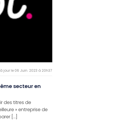
 à jour le 06 Juin. 2023 à 20h37
même secteur en
ir des titres de
illeure » entreprise de
rer [...]