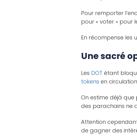
Pour remporter l’enc
pour « voter » pour l
En récompense les ut
Une sacré op
Les
DOT
étant bloqué
tokens
en circulatio
On estime déjà que
des parachains ne de
Attention cependan
de gagner des intérêt