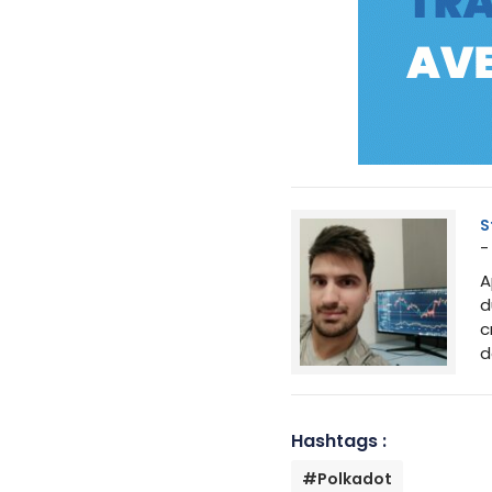
S
-
A
d
c
d
Hashtags :
#Polkadot