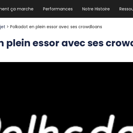
ent ça marche
Performances
Notre Histoire
Resso
NEWSLETTER HEBDO
Les news crypto dont vous avez besoin
ojet
> Polkadot en plein essor avec ses crowdloans
n plein essor avec ses cro
GUIDE CRYPTO STRADOJI
Le guide ultime pour débuter dans les
cryptomonnaies