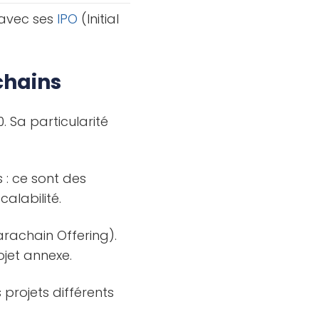
avec ses
IPO
(Initial
chains
. Sa particularité
 : ce sont des
alabilité.
Parachain Offering).
jet annexe.
projets différents