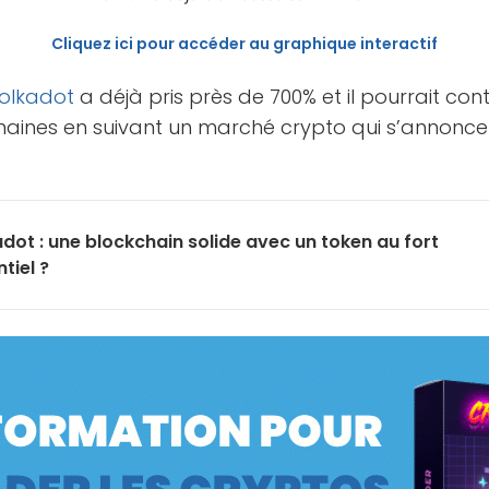
Cliquez ici pour accéder au graphique interactif
olkadot
a déjà pris près de 700% et il pourrait co
maines en suivant un marché crypto qui s’annonce
dot : une blockchain solide avec un token au fort
tiel ?