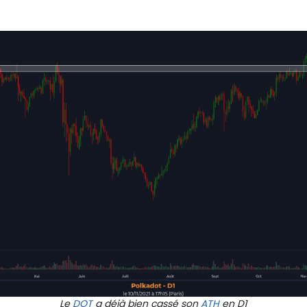
Le
DOT
a déjà bien cassé son
ATH
en D1