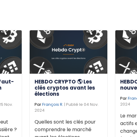
Faut-
HEBDO CRYPTO 🌎 Les
HEBDO
n
clés cryptos avant les
nouve
élections
Par
Fran
2024
 25 Nov.
Par
François R.
| Publié le 04 Nov.
2024
Le mar
eut
Quelles sont les clés pour
actifs 
sière ?
comprendre le marché
change