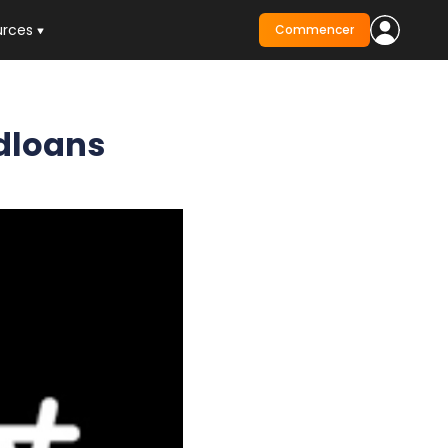
urces
Commencer
wdloans