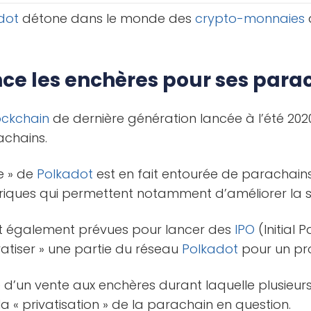
dot
détone dans le monde des
crypto-monnaies
nce les enchères pour ses para
ockchain
de dernière génération lancée à l’été 2020
achains.
e » de
Polkadot
est en fait entourée de parachains
riques qui permettent notamment d’améliorer la sc
t également prévues pour lancer des
IPO
(Initial 
ivatiser » une partie du réseau
Polkadot
pour un pro
d’un vente aux enchères durant laquelle plusieurs 
la « privatisation » de la parachain en question.