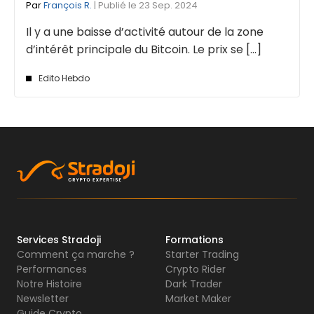
Par
François R.
| Publié le 23 Sep. 2024
Il y a une baisse d’activité autour de la zone
d’intérêt principale du Bitcoin. Le prix se [...]
Edito Hebdo
Services Stradoji
Formations
Comment ça marche ?
Starter Trading
Performances
Crypto Rider
Notre Histoire
Dark Trader
Newsletter
Market Maker
Guide Crypto