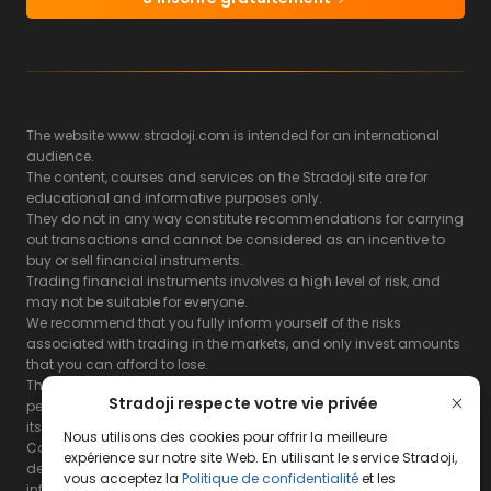
The website www.stradoji.com is intended for an international
audience.
The content, courses and services on the Stradoji site are for
educational and informative purposes only.
They do not in any way constitute recommendations for carrying
out transactions and cannot be considered as an incentive to
buy or sell financial instruments.
Trading financial instruments involves a high level of risk, and
may not be suitable for everyone.
We recommend that you fully inform yourself of the risks
associated with trading in the markets, and only invest amounts
that you can afford to lose.
The Stradoji site does not guarantee the results or the
Stradoji respecte votre vie privée
performance of products based on the information contained on
its site and its servers.
Nous utilisons des cookies pour offrir la meilleure
Consequently, the Stradoji site and its publishing company
expérience sur notre site Web. En utilisant le service Stradoji,
decline all responsibility in the use that may be made of this
vous acceptez la
Politique de confidentialité
et les
information and the consequences that may result therefrom.