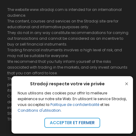
The website www.stradoji.com is intended for an international
audience.
The content, courses and services on the Stradoji site are for
educational and informative purposes only.
They do not in any way constitute recommendations for carrying
out transactions and cannot be considered as an incentive to
buy or sell financial instruments.
Trading financial instruments involves a high level of risk, and
may not be suitable for everyone.
We recommend that you fully inform yourself of the risks
associated with trading in the markets, and only invest amounts
that you can afford to lose.
The Stradoji site does not guarantee the results or the
Stradoji respecte votre vie privée
performance of products based on the information contained on
its site and its servers.
Nous utilisons des cookies pour offrir la meilleure
Consequently, the Stradoji site and its publishing company
expérience sur notre site Web. En utilisant le service Stradoji,
decline all responsibility in the use that may be made of this
vous acceptez la
Politique de confidentialité
et les
information and the consequences that may result therefrom.
Conditions d'utilisation
.
Stradoji Services are not authorized for US citizens or US residents.
The full legal notices are
available here.
ACCEPTER ET FERMER