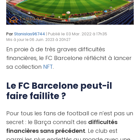
Par
Stanislas96744
| Publié le 03 Mar. 2022 à 17h35
Mis à jour le 06 Juin. 2023 à 20h27
En proie à de très graves difficultés
financières, le FC Barcelone réfléchit à lancer
sa collection
NFT
.
Le FC Barcelone peut-il
faire faillite ?
Pour tous les fans de football ce n’est pas un
secret : le Barça connaît des
difficultés
financières sans précédent
. Le club est
parmi les plus endettés au monde avec une