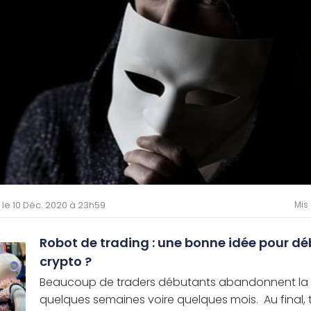
é le 10 Déc. 2020 à 23h59
Mis 
Robot de trading : une bonne idée pour dé
crypto ?
Beaucoup de traders débutants abandonnent la 
quelques semaines voire quelques mois. Au final, 