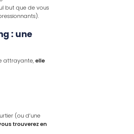
ul but que de vous
pressionnants).
ng : une
e attrayante,
elle
urtier (ou d’une
vous trouverez en