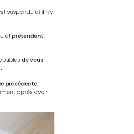
est suspendu et il n’y
pe et
prétendent
ceptibles
de vous
.
ude précédente
,
sement après avoir