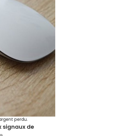
’argent perdu.
x signaux de
e