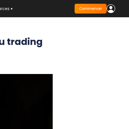
urces
Commencer
u trading