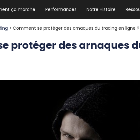
ent ça marche
Performances
Notre Histoire
Resso
NEWSLETTER HEBDO
Les news crypto dont vous avez besoin
ding
> Comment se protéger des arnaques du trading en ligne ?
 protéger des arnaques d
GUIDE CRYPTO STRADOJI
Le guide ultime pour débuter dans les
cryptomonnaies