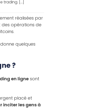
 trading. [...]
ssement réalisées par
t des opérations de
tcoins.
us donne quelques
gne ?
ding en ligne
sont
argent placé et
 inciter les gens à