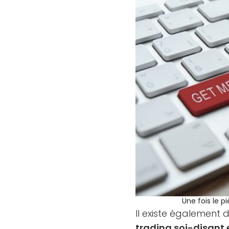
Une fois le p
Il existe également 
trading soi-disan