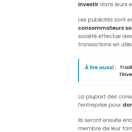
investir
dans leurs e
Les publicités sont 
consommateurs son
société effectue de
transactions en utili
À lire aussi :
Trad
l’inv
La plupart des cons
l’entreprise pour
don
Ils seront ensuite 
membre de leur famill