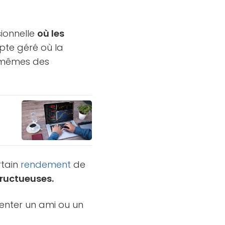
sionnelle
où les
mpte géré où la
x-mêmes des
rtain
rendement
de
fructueuses.
senter un ami ou un