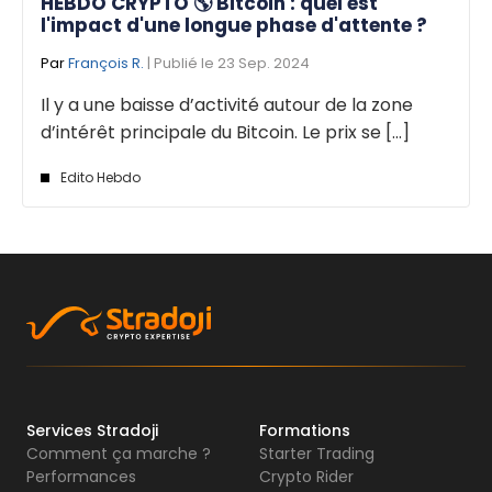
HEBDO CRYPTO 🌎 Bitcoin : quel est
l'impact d'une longue phase d'attente ?
Par
François R.
| Publié le 23 Sep. 2024
Il y a une baisse d’activité autour de la zone
d’intérêt principale du Bitcoin. Le prix se [...]
Edito Hebdo
Services Stradoji
Formations
Comment ça marche ?
Starter Trading
Performances
Crypto Rider