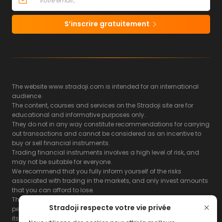
S’inscrire gratuitement
The website www.stradoji.com is intended for an international
audience.
The content, courses and services on the Stradoji site are for
educational and informative purposes only.
They do not in any way constitute recommendations for carrying
out transactions and cannot be considered as an incentive to
buy or sell financial instruments.
Trading financial instruments involves a high level of risk, and
may not be suitable for everyone.
We recommend that you fully inform yourself of the risks
associated with trading in the markets, and only invest amounts
that you can afford to lose.
The Stradoji site does not guarantee the results or the
Stradoji respecte votre vie privée
performance of products based on the information contained on
its site and its servers.