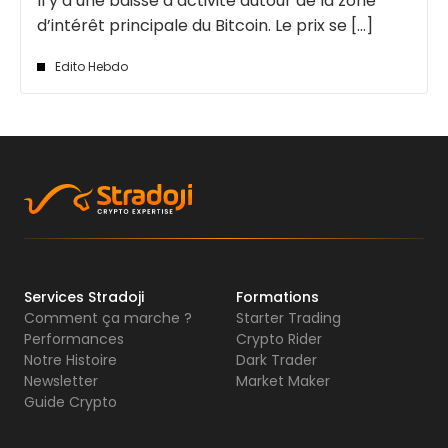
Il y a une baisse d’activité autour de la zone
d’intérêt principale du Bitcoin. Le prix se [...]
Edito Hebdo
Services Stradoji
Formations
Comment ça marche ?
Starter Trading
Performances
Crypto Rider
Notre Histoire
Dark Trader
Newsletter
Market Maker
Guide Crypto