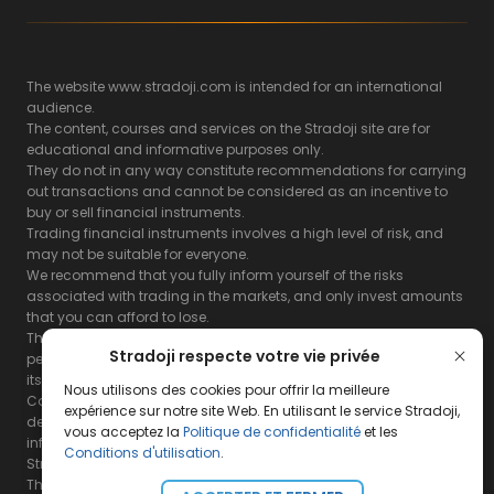
The website www.stradoji.com is intended for an international
audience.
The content, courses and services on the Stradoji site are for
educational and informative purposes only.
They do not in any way constitute recommendations for carrying
out transactions and cannot be considered as an incentive to
buy or sell financial instruments.
Trading financial instruments involves a high level of risk, and
may not be suitable for everyone.
We recommend that you fully inform yourself of the risks
associated with trading in the markets, and only invest amounts
that you can afford to lose.
The Stradoji site does not guarantee the results or the
Stradoji respecte votre vie privée
performance of products based on the information contained on
its site and its servers.
Nous utilisons des cookies pour offrir la meilleure
Consequently, the Stradoji site and its publishing company
expérience sur notre site Web. En utilisant le service Stradoji,
decline all responsibility in the use that may be made of this
vous acceptez la
Politique de confidentialité
et les
information and the consequences that may result therefrom.
Conditions d'utilisation
.
Stradoji Services are not authorized for US citizens or US residents.
The full legal notices are
available here.