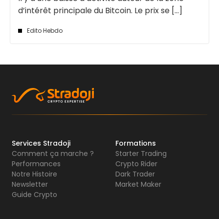
d’intérêt principale du Bitcoin. Le prix se [...]
Edito Hebdo
Services Stradoji
Formations
Comment ça marche ?
Starter Trading
Performances
Crypto Rider
Notre Histoire
Dark Trader
Newsletter
Market Maker
Guide Crypto