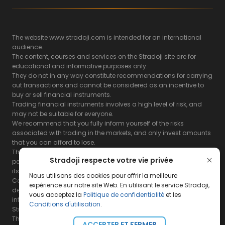
The website www.stradoji.com is intended for an international
audience.
The content, courses and services on the Stradoji site are for
educational and informative purposes only.
They do not in any way constitute recommendations for carrying
out transactions and cannot be considered as an incentive to
buy or sell financial instruments.
Trading financial instruments involves a high level of risk, and
may not be suitable for everyone.
We recommend that you fully inform yourself of the risks
associated with trading in the markets, and only invest amounts
that you can afford to lose.
The Stradoji site does not guarantee the results or the
Stradoji respecte votre vie privée
performance of products based on the information contained on
its site and its servers.
Nous utilisons des cookies pour offrir la meilleure
Consequently, the Stradoji site and its publishing company
expérience sur notre site Web. En utilisant le service Stradoji,
decline all responsibility in the use that may be made of this
vous acceptez la
Politique de confidentialité
et les
information and the consequences that may result therefrom.
Conditions d'utilisation
.
Stradoji Services are not authorized for US citizens or US residents.
The full legal notices are
available here.
ACCEPTER ET FERMER