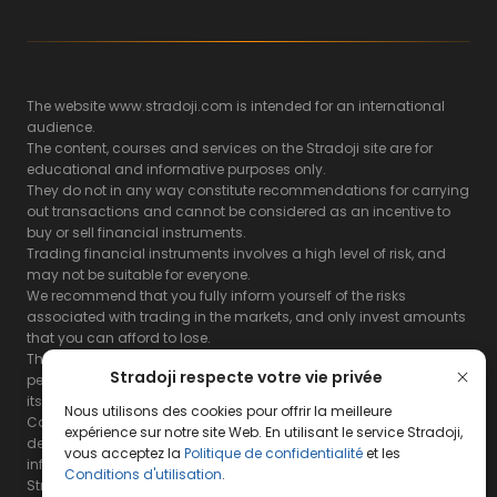
The website www.stradoji.com is intended for an international
audience.
The content, courses and services on the Stradoji site are for
educational and informative purposes only.
They do not in any way constitute recommendations for carrying
out transactions and cannot be considered as an incentive to
buy or sell financial instruments.
Trading financial instruments involves a high level of risk, and
may not be suitable for everyone.
We recommend that you fully inform yourself of the risks
associated with trading in the markets, and only invest amounts
that you can afford to lose.
The Stradoji site does not guarantee the results or the
Stradoji respecte votre vie privée
performance of products based on the information contained on
its site and its servers.
Nous utilisons des cookies pour offrir la meilleure
Consequently, the Stradoji site and its publishing company
expérience sur notre site Web. En utilisant le service Stradoji,
decline all responsibility in the use that may be made of this
vous acceptez la
Politique de confidentialité
et les
information and the consequences that may result therefrom.
Conditions d'utilisation
.
Stradoji Services are not authorized for US citizens or US residents.