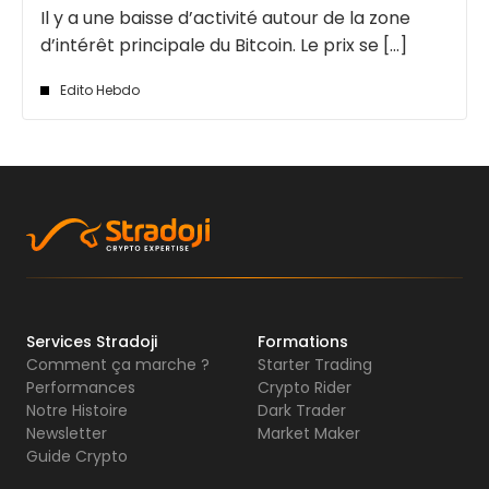
Il y a une baisse d’activité autour de la zone
d’intérêt principale du Bitcoin. Le prix se [...]
Edito Hebdo
Services Stradoji
Formations
Comment ça marche ?
Starter Trading
Performances
Crypto Rider
Notre Histoire
Dark Trader
Newsletter
Market Maker
Guide Crypto