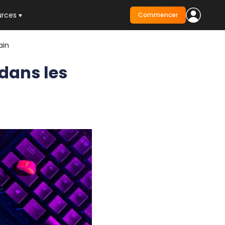
urces
Commencer
ain
 dans les