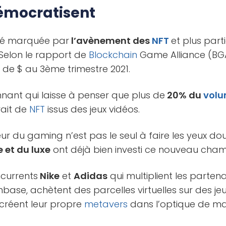
démocratisent
été marquée par
l’avènement des
NFT
et plus part
Selon le rapport de
Blockchain
Game Alliance (BGA)
s de $ au 3ème trimestre 2021.
nnant qui laisse à penser que plus de
20% du
vol
ait de
NFT
issus des jeux vidéos.
eur du gaming n’est pas le seul à faire les yeux d
 et du luxe
ont déjà bien investi ce nouveau cham
ncurrents
Nike
et
Adidas
qui multiplient les parten
ase, achètent des parcelles virtuelles sur des 
créent leur propre
metavers
dans l’optique de m