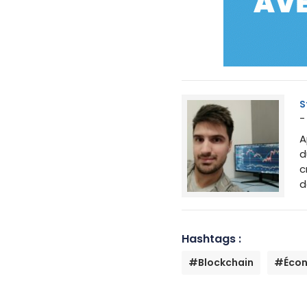
S
-
A
d
c
d
Hashtags :
#Blockchain
#Éco