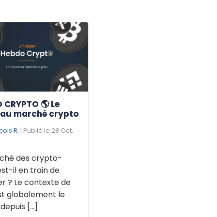
 CRYPTO 🌎 Le
au marché crypto
çois R.
| Publié le 28 Oct.
ché des crypto-
est-il en train de
r ? Le contexte de
st globalement le
puis [...]