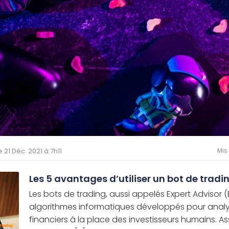
le 21 Déc. 2021 à 7h11
Mis
Les 5 avantages d’utiliser un bot de tradi
Les bots de trading, aussi appelés Expert Advisor (
algorithmes informatiques développés pour analy
financiers à la place des investisseurs humains. 