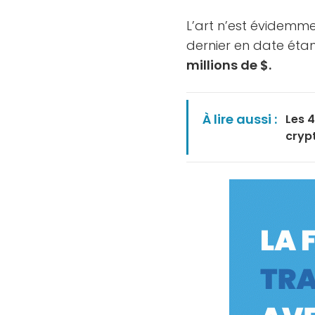
L’art n’est évidemme
dernier en date étan
millions de $.
À lire aussi :
Les 
cryp