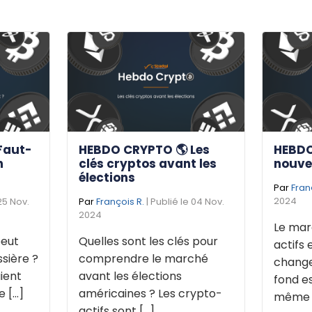
Faut-
HEBDO CRYPTO 🌎 Les
HEBDO
n
clés cryptos avant les
nouve
élections
Par
Fran
2024
 25 Nov.
Par
François R.
| Publié le 04 Nov.
2024
Le mar
eut
Quelles sont les clés pour
actifs 
sière ?
comprendre le marché
change
ient
avant les élections
fond e
[...]
américaines ? Les crypto-
même de
actifs sont [...]