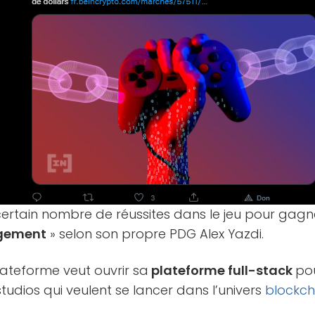
certain nombre de réussites dans le jeu pour gag
agement
» selon son propre PDG Alex Yazdi.
plateforme veut ouvrir sa
plateforme full-stack
po
studios qui veulent se lancer dans l’univers
blockch