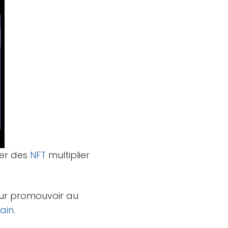
ner des
NFT
multiplier
ur promouvoir au
ain
.