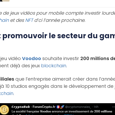
de trading, [...]
se de jeux vidéos pour mobile compte investir lour
hain
et des
NFT
d’ci l’année prochaine.
 promouvoir le secteur du ga
 jeu vidéo
Voodoo
souhaite investir
200 millions d
pent déjà des jeux
blockchain
.
iliales
que l’entreprise aimerait créer dans l’année 
déjà 10 studios engagés dans le développement de 
kchain
.