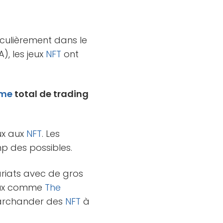
iculièrement dans le
, les jeux
NFT
ont
ume
total de trading
oux aux
NFT
. Les
p des possibles.
ariats avec de gros
jeux comme
The
archander des
NFT
à