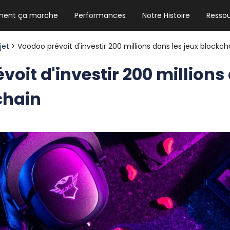
ent ça marche
Performances
Notre Histoire
Resso
NEWSLETTER HEBDO
Les news crypto dont vous avez besoin
ojet
> Voodoo prévoit d'investir 200 millions dans les jeux blockch
oit d'investir 200 millions
chain
GUIDE CRYPTO STRADOJI
Le guide ultime pour débuter dans les
cryptomonnaies