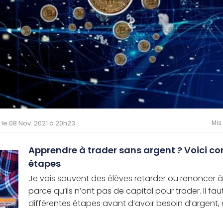
é le 08 Nov. 2021 à 20h23
Mis
Apprendre à trader sans argent ? Voici c
étapes
Je vois souvent des élèves retarder ou renoncer à
parce qu’ils n’ont pas de capital pour trader. Il fa
différentes étapes avant d’avoir besoin d’argent, en 