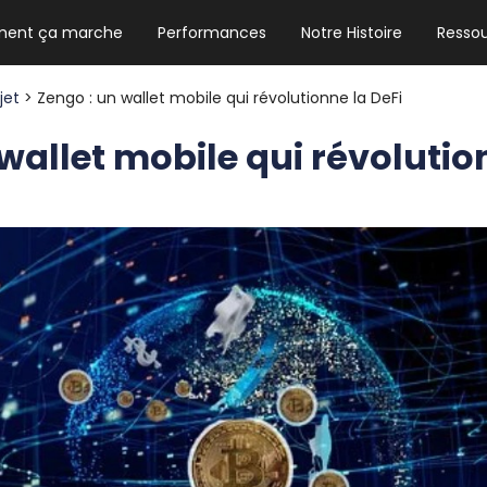
ent ça marche
Performances
Notre Histoire
Resso
NEWSLETTER HEBDO
Les news crypto dont vous avez besoin
ojet
> Zengo : un wallet mobile qui révolutionne la DeFi
wallet mobile qui révolutio
GUIDE CRYPTO STRADOJI
Le guide ultime pour débuter dans les
cryptomonnaies