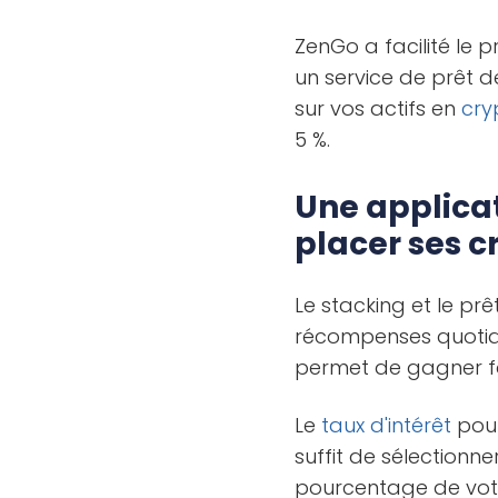
ZenGo a facilité le p
un service de prêt d
sur vos actifs en
cry
5 %.
Une applicat
placer ses c
Le stacking et le pr
récompenses quotidi
permet de gagner fa
Le
taux d'intérêt
pour
suffit de sélectionn
pourcentage de votre