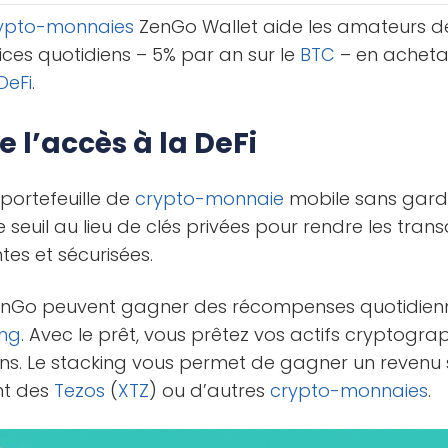
ypto-monnaies
ZenGo Wallet aide les amateurs 
ces quotidiens – 5% par an sur le
BTC
– en achetan
DeFi
.
e l’accès à la DeFi
portefeuille de
crypto-monnaie
mobile sans garde
de seuil au lieu de clés privées pour rendre les tra
es et sécurisées.
 ZenGo peuvent gagner des récompenses quotidien
ing
. Avec le prêt, vous prêtez vos actifs cryptogr
iens. Le stacking vous permet de gagner un reven
nt des
Tezos
(
XTZ
) ou d’autres
crypto-monnaies
.