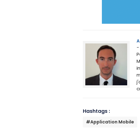
A
-
P
M
i
m
j
c
Hashtags :
#Application Mobile