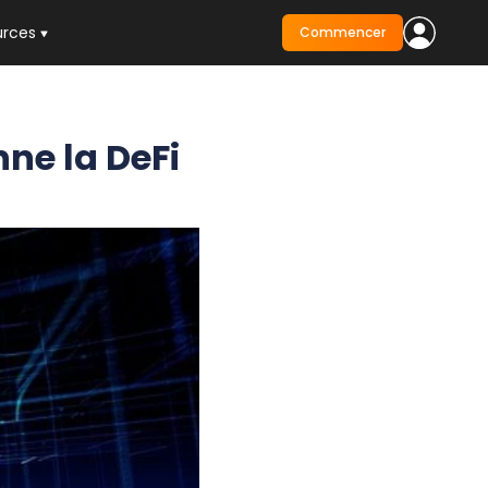
urces
Commencer
nne la DeFi