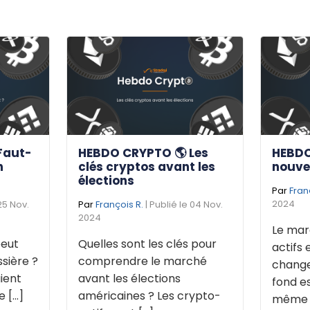
Faut-
HEBDO CRYPTO 🌎 Les
HEBDO
n
clés cryptos avant les
nouve
élections
Par
Fran
2024
 25 Nov.
Par
François R.
| Publié le 04 Nov.
2024
Le mar
eut
Quelles sont les clés pour
actifs 
sière ?
comprendre le marché
change
ient
avant les élections
fond e
[...]
américaines ? Les crypto-
même de