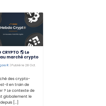
 CRYPTO 🌎 Le
au marché crypto
çois R.
| Publié le 28 Oct.
ché des crypto-
est-il en train de
r ? Le contexte de
st globalement le
puis [...]