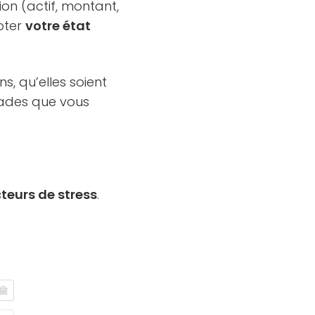
ion (actif, montant,
noter
votre état
s, qu’elles soient
trades que vous
cteurs de stress
.