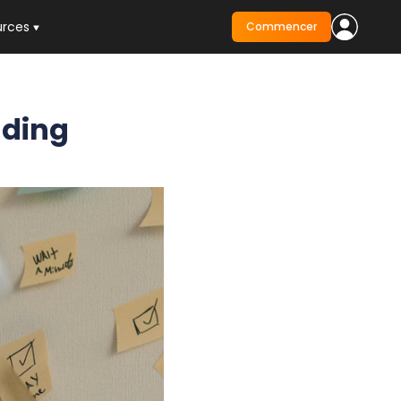
urces
Commencer
ading