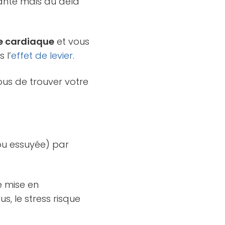
rtante mais au delà
e cardiaque
et vous
 l’
effet de levier
.
ous de trouver votre
 ou essuyée) par
e mise en
us, le stress risque