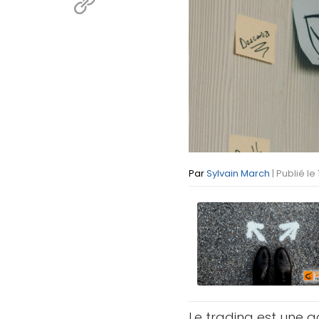
Par
Sylvain March
| Publié le
Le trading est une a