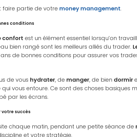
 faire partie de votre
money management
.
nnes conditions
e confort
est un élément essentiel lorsqu’on travail
au bien rangé sont les meilleurs alliés du trader.
L
ns de bonnes conditions pour assurer vos trades 
lus de vous
hydrater
, de
manger
, de bien
dormir
e
qui vous entoure. Ce sont des choses basiques ma
é par les écrans.
r votre succès
site chaque matin, pendant une petite séance de
scipline et votre stratégie.