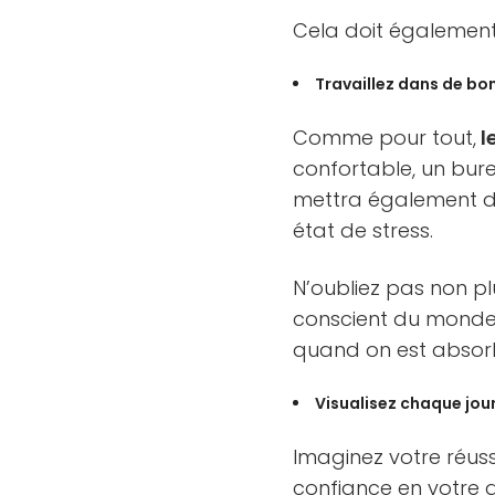
Cela doit également
Travaillez dans de bo
Comme pour tout,
l
confortable, un bure
mettra également da
état de stress.
N’oubliez pas non p
conscient du monde 
quand on est absorb
Visualisez chaque jou
I
maginez votre réus
confiance en votre di