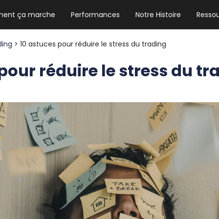
ent ça marche
Performances
Notre Histoire
Resso
NEWSLETTER HEBDO
Les news crypto dont vous avez besoin
ding
> 10 astuces pour réduire le stress du trading
pour réduire le stress du tr
GUIDE CRYPTO STRADOJI
Le guide ultime pour débuter dans les
cryptomonnaies