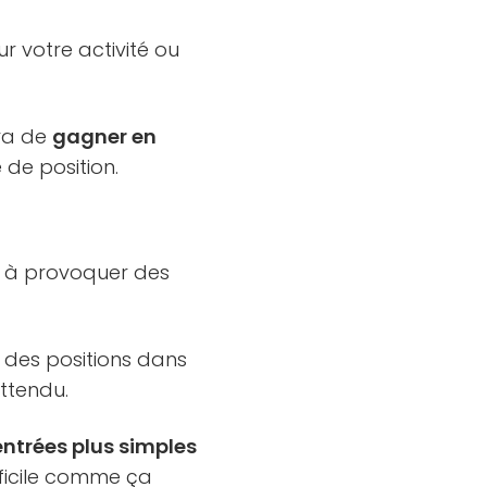
r votre activité ou
ra de
gagner en
 de position.
 à provoquer des
des positions dans
attendu.
 entrées plus simples
fficile comme ça