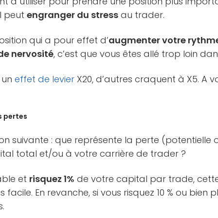
sant à utiliser pour prendre une position plus impo
il peut
engranger du stress
au trader.
sition qui a pour effet d’
augmenter votre rythm
de nervosité
, c’est que vous êtes allé trop loin dans
t un
effet de levier
X20, d’autres craquent à X5. A v
s pertes
on suivante : que représente la perte (potentielle
tal total et/ou à votre carrière de trader ?
able et
risquez 1%
de votre capital par trade, cett
 facile. En revanche, si vous risquez 10 % ou bien pl
s.