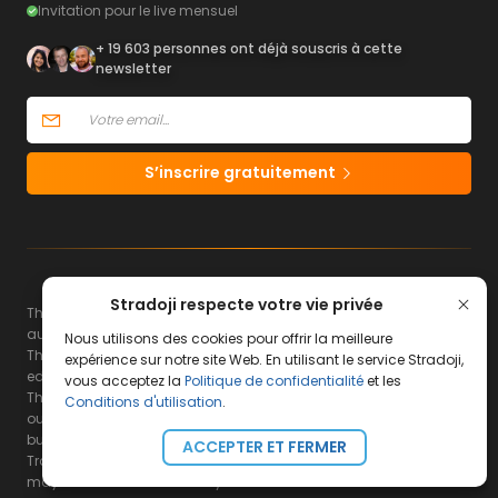
Invitation pour le live mensuel
+ 19 603 personnes ont déjà souscris à cette
newsletter
S’inscrire gratuitement
Stradoji respecte votre vie privée
The website www.stradoji.com is intended for an international
audience.
Nous utilisons des cookies pour offrir la meilleure
The content, courses and services on the Stradoji site are for
expérience sur notre site Web. En utilisant le service Stradoji,
educational and informative purposes only.
vous acceptez la
Politique de confidentialité
et les
They do not in any way constitute recommendations for carrying
Conditions d'utilisation
.
out transactions and cannot be considered as an incentive to
buy or sell financial instruments.
ACCEPTER ET FERMER
Trading financial instruments involves a high level of risk, and
may not be suitable for everyone.