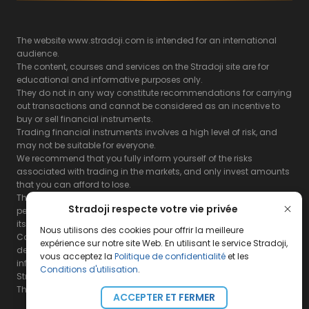
The website www.stradoji.com is intended for an international
audience.
The content, courses and services on the Stradoji site are for
educational and informative purposes only.
They do not in any way constitute recommendations for carrying
out transactions and cannot be considered as an incentive to
buy or sell financial instruments.
Trading financial instruments involves a high level of risk, and
may not be suitable for everyone.
We recommend that you fully inform yourself of the risks
associated with trading in the markets, and only invest amounts
that you can afford to lose.
The Stradoji site does not guarantee the results or the
Stradoji respecte votre vie privée
performance of products based on the information contained on
its site and its servers.
Nous utilisons des cookies pour offrir la meilleure
Consequently, the Stradoji site and its publishing company
expérience sur notre site Web. En utilisant le service Stradoji,
decline all responsibility in the use that may be made of this
vous acceptez la
Politique de confidentialité
et les
information and the consequences that may result therefrom.
Conditions d'utilisation
.
Stradoji Services are not authorized for US citizens or US residents.
The full legal notices are
available here.
ACCEPTER ET FERMER