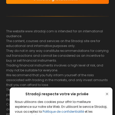
The website www.stradoji.com is intended for an international
audience.
The content, courses and services on the Stradoji site are for
educational and informative purposes only.
They do not in any way constitute recommendations for carrying
out transactions and cannot be considered as an incentive to
buy or sell financial instruments.
Trading financial instruments involves a high level of risk, and
may not be suitable for everyone.
We recommend that you fully inform yourself of the risks
associated with trading in the markets, and only invest amounts
that you can afford to lose.
The Stradoji site does not guarantee the results or the
Stradoji respecte votre vie privée
performance of products based on the information contained on
its site and its servers.
Nous utilisons des cookies pour offrir la meilleure
Consequently, the Stradoji site and its publishing company
expérience sur notre site Web. En utilisant le service Stradoji,
decline all responsibility in the use that may be made of this
vous acceptez la
Politique de confidentialité
et les
information and the consequences that may result therefrom.