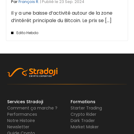
Par
François R.
| Publié le 23 Sep. 2024
Il y a une baisse d’activité autour de la zone
d’intérêt principale du Bitcoin. Le prix se [...]
Edito Hebdo
Services Stradoji
Formations
Comment ça marche ?
Starter Trading
Performances
Crypto Rider
Notre Histoire
Dark Trader
Newsletter
Market Maker
Guide Crypto