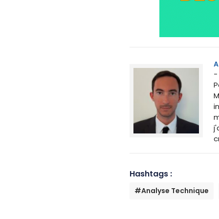
A
-
P
M
i
m
j
c
Hashtags :
#Analyse Technique