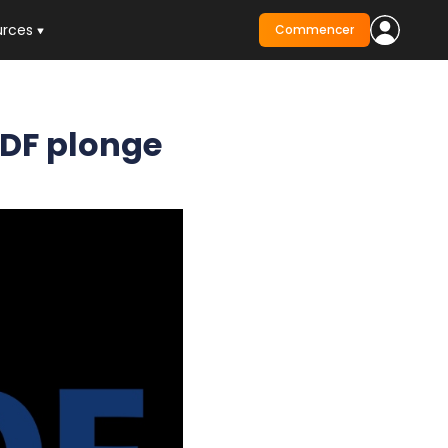
urces
Commencer
 EDF plonge