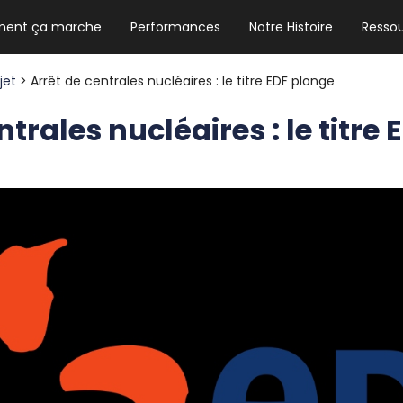
ent ça marche
Performances
Notre Histoire
Resso
NEWSLETTER HEBDO
Les news crypto dont vous avez besoin
ojet
> Arrêt de centrales nucléaires : le titre EDF plonge
ntrales nucléaires : le titre
GUIDE CRYPTO STRADOJI
Le guide ultime pour débuter dans les
cryptomonnaies