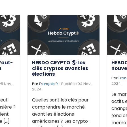
Faut-
HEBDO CRYPTO 🌎 Les
HEBDO
n
clés cryptos avant les
nouve
élections
Par
Fran
2024
 25 Nov.
Par
François R.
| Publié le 04 Nov.
2024
Le mar
eut
Quelles sont les clés pour
actifs 
sière ?
comprendre le marché
change
ient
avant les élections
fond e
[...]
américaines ? Les crypto-
même de