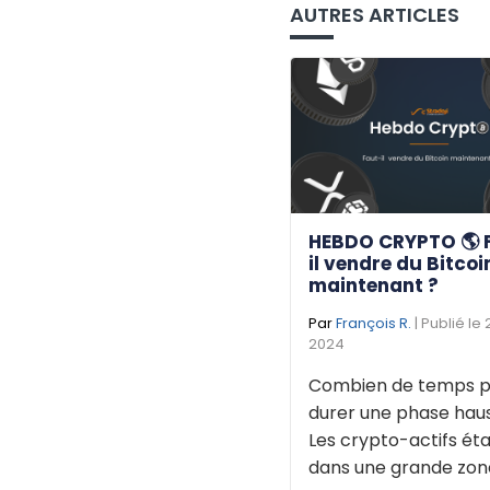
AUTRES ARTICLES
HEBDO CRYPTO 🌎 
il vendre du Bitcoi
maintenant ?
Par
François R.
| Publié le
2024
Combien de temps p
durer une phase haus
Les crypto-actifs éta
dans une grande zone 