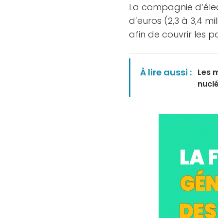
La compagnie d’élect
d’euros (2,3 à 3,4 mi
afin de couvrir les 
À lire aussi :
Les m
nucl