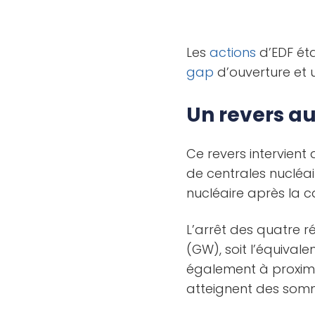
Les
actions
d’EDF éta
gap
d’ouverture et u
Un revers a
Ce revers intervien
de centrales nucléair
nucléaire après la 
L’arrêt des quatre r
(GW), soit l’équivale
également à proximité
atteignent des som