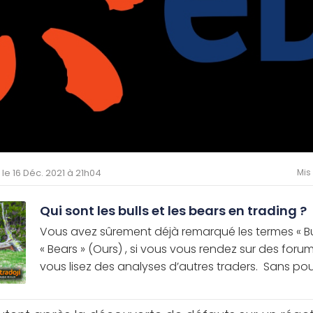
é le 16 Déc. 2021 à 21h04
Mis
Qui sont les bulls et les bears en trading ?
Vous avez sûrement déjà remarqué les termes « Bul
« Bears » (Ours) , si vous vous rendez sur des for
vous lisez des analyses d’autres traders. Sans pour 