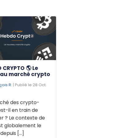
 CRYPTO 🌎 Le
au marché crypto
çois R.
| Publié le 28 Oct.
ché des crypto-
est-il en train de
r ? Le contexte de
st globalement le
puis [...]