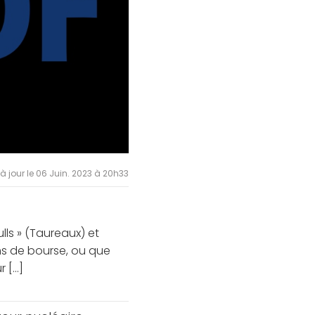
 à jour le 06 Juin. 2023 à 20h33
ls » (Taureaux) et
ums de bourse, ou que
[...]