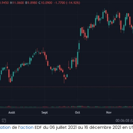
ation
de l’
action
EDF du 06 juillet 2021 au 16 décembre 2021 en UT