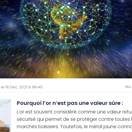
é le 16 Déc. 2021 à 18h45
Mis
Pourquoi l’or n’est pas une valeur sûre :
L’or est souvent considéré comme une valeur refu
sécurisé qui permet de se protéger contre toutes l
marchés baissiers. Toutefois, le métal jaune connaît