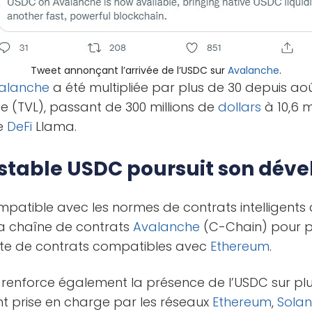
Tweet annonçant l’arrivée de l’USDC sur
Avalanche
.
alanche
a été multipliée par plus de 30 depuis ao
e (TVL), passant de 300 millions de
dollars
à 10,6 m
de
DeFi
Llama.
stable USDC poursuit son dév
patible avec les normes de contrats intelligents 
la chaîne de contrats
Avalanche
(C-Chain) pour p
nte de contrats compatibles avec
Ethereum
.
renforce également la présence de l’USDC sur plus
t prise en charge par les réseaux
Ethereum
,
Sola