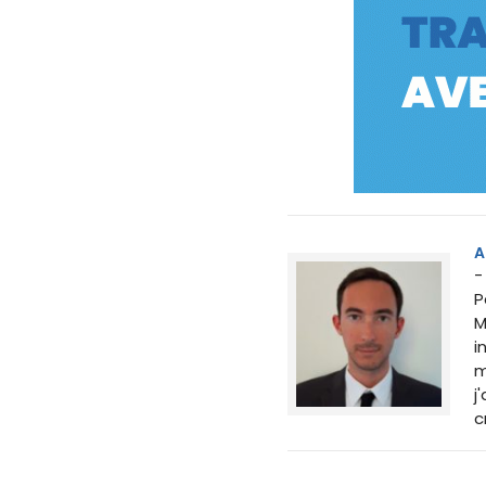
A
-
P
M
i
m
j
c