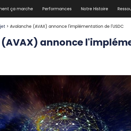
ent ça marche
Performances
Notre Histoire
Resso
NEWSLETTER HEBDO
Les news crypto dont vous avez besoin
ojet
> Avalanche (AVAX) annonce l'implémentation de l'USDC
 (AVAX) annonce l'impléme
GUIDE CRYPTO STRADOJI
Le guide ultime pour débuter dans les
cryptomonnaies