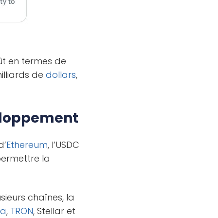
ût en termes de
illiards de
dollars
,
eloppement
d’
Ethereum
, l’USDC
ermettre la
ieurs chaînes, la
na
,
TRON
, Stellar et