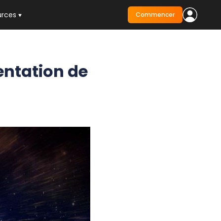
urces
Commencer
ntation de