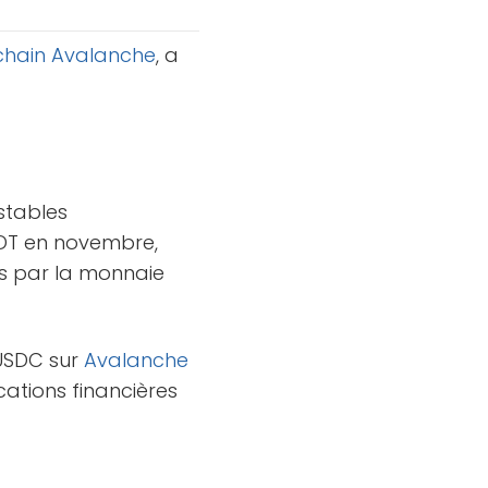
chain
Avalanche
, a
stables
SDT en novembre,
es par la monnaie
USDC sur
Avalanche
ations financières