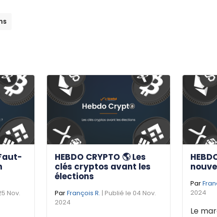
ns
Faut-
HEBDO CRYPTO 🌎 Les
HEBDO
n
clés cryptos avant les
nouve
élections
Par
Fran
2024
 25 Nov.
Par
François R.
| Publié le 04 Nov.
2024
Le mar