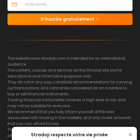
S’inscrire gratuitement
The website www.stradoji.com is intended for an international
audience.
The content, courses and services on the Stradoji site are for
educational and informative purposes only.
They do not in any way constitute recommendations for carrying
out transactions and cannot be considered as an incentive to
buy or sell financial instruments.
Trading financial instruments involves a high level of risk, and
may not be suitable for everyone.
We recommend that you fully inform yourself of the risks
associated with trading in the markets, and only invest amounts
that you can afford to lose.
The Stradoji site does not guarantee the results or the
Stradoji respecte votre vie privée
performance of products based on the information contained on