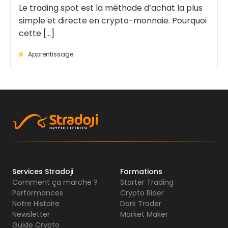
Le trading spot est la méthode d’achat la plus
simple et directe en crypto-monnaie. Pourquoi
cette [...]
Apprentissage
Services Stradoji
Formations
Comment ça marche ?
Starter Trading
Performances
Crypto Rider
Notre Histoire
Dark Trader
Newsletter
Market Maker
Guide Crypto