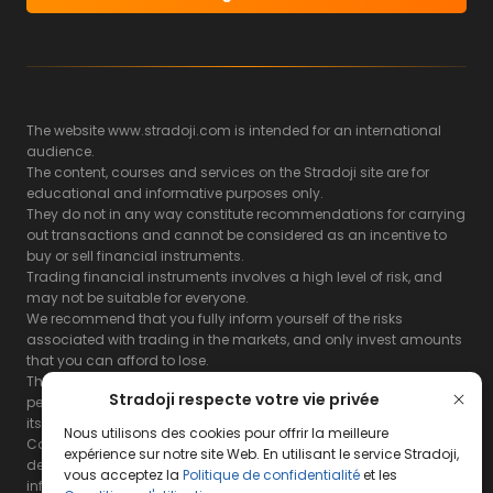
The website www.stradoji.com is intended for an international
audience.
The content, courses and services on the Stradoji site are for
educational and informative purposes only.
They do not in any way constitute recommendations for carrying
out transactions and cannot be considered as an incentive to
buy or sell financial instruments.
Trading financial instruments involves a high level of risk, and
may not be suitable for everyone.
We recommend that you fully inform yourself of the risks
associated with trading in the markets, and only invest amounts
that you can afford to lose.
The Stradoji site does not guarantee the results or the
Stradoji respecte votre vie privée
performance of products based on the information contained on
its site and its servers.
Nous utilisons des cookies pour offrir la meilleure
Consequently, the Stradoji site and its publishing company
expérience sur notre site Web. En utilisant le service Stradoji,
decline all responsibility in the use that may be made of this
vous acceptez la
Politique de confidentialité
et les
information and the consequences that may result therefrom.