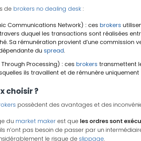
es de
brokers
no dealing desk
:
nic Communications Network) : ces
brokers
utilis
ravers duquel les transactions sont réalisées entr
hé. Sa rémunération provient d’une commission v
indépendante du
spread
.
 Through Processing) : ces
brokers
transmettent l
quelles ils travaillent et de rémunère uniquement 
x choisir ?
rokers
possèdent des avantages et des inconvénie
age du
market maker
est que
les ordres sont exécu
’ils n’ont pas besoin de passer par un intermédiai
nsidérablement le risque de
slippage
.