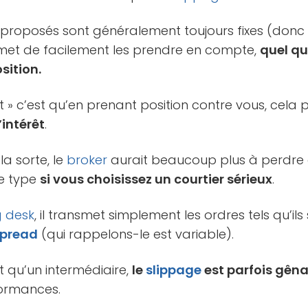
s proposés sont généralement toujours fixes (don
ermet de facilement les prendre en compte,
quel qu
sition.
nt » c’est qu’en prenant position contre vous, cela
’intérêt
.
la sorte, le
broker
aurait beaucoup plus à perdre qu
ce type
si vous choisissez un courtier sérieux
.
g desk
, il transmet simplement les ordres tels qu’ils
spread
(qui rappelons-le est variable).
 qu’un intermédiaire,
le
slippage
est parfois gên
formances.