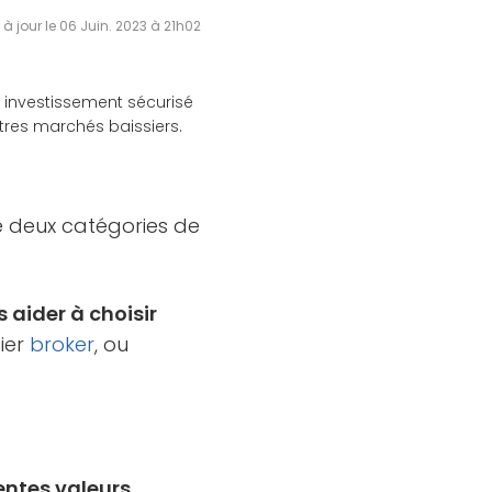
 à jour le 06 Juin. 2023 à 21h02
 investissement sécurisé
utres marchés baissiers.
re deux catégories de
 aider à choisir
mier
broker
, ou
entes valeurs