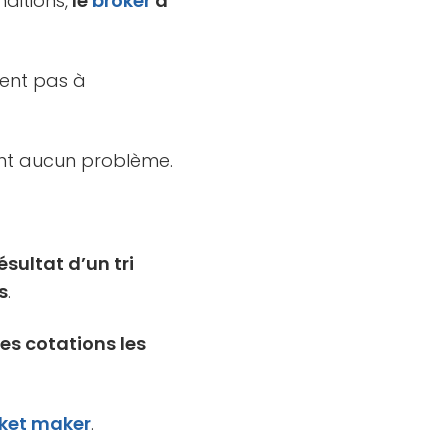
ditions,
le
broker
a
ient pas à
sent aucun problème.
résultat d’un tri
s
.
les cotations les
ket maker
.