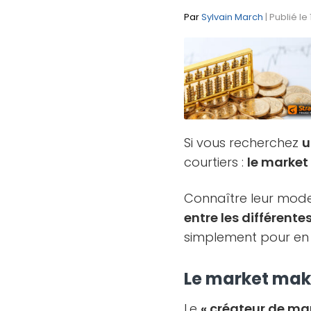
Par
Sylvain March
| Publié le
Si vous recherchez
courtiers :
le marke
Connaître leur mode
entre les différentes
simplement pour en
Le market make
Le
« créateur de ma