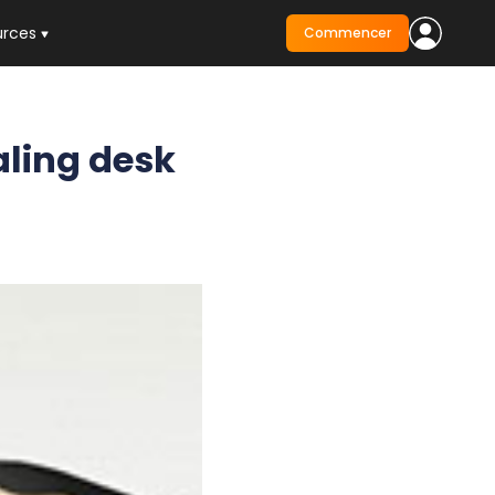
urces
Commencer
aling desk