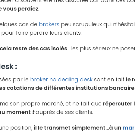
éder a souvent été très discutée car dans ces con
e vous perdiez
.
quelques cas de
brokers
peu scrupuleux qui n’hésita
pour faire perdre leurs clients.
cela reste des cas isolés
: les plus sérieux ne po
esk :
sées par le
broker
no dealing desk
sont en fait
le 
es cotations de différentes institutions bancaire
même son propre marché, et ne fait que
répercuter 
s au moment
t
auprès de ses clients.
ne position,
il le transmet simplement…à un
mar