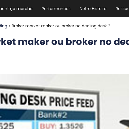
ent ça marche
Performances
Notre Histoire
Resso
NEWSLETTER HEBDO
Les news crypto dont vous avez besoin
ding
> Broker market maker ou broker no dealing desk ?
ket maker ou broker no de
GUIDE CRYPTO STRADOJI
Le guide ultime pour débuter dans les
cryptomonnaies