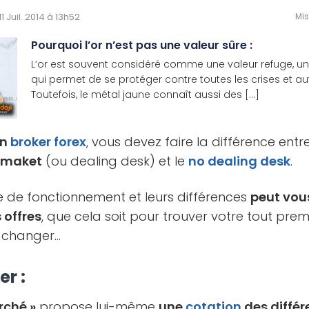
 11 Juil. 2014 à 13h52
Mis
Pourquoi l’or n’est pas une valeur sûre :
L’or est souvent considéré comme une valeur refuge, un
qui permet de se protéger contre toutes les crises et a
Toutefois, le métal jaune connaît aussi des [...]
un
broker
forex
, vous devez faire la différence ent
t maket
(ou dealing desk) et le
no dealing desk
.
 de fonctionnement et leurs différences
peut vous
 offres
, que cela soit pour trouver votre tout pre
 changer…
r :
rché »
propose lui-même
une
cotation
des différ