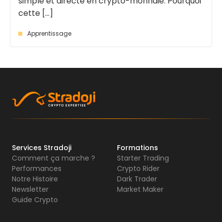
simple et directe en crypto-monnaie. Pourquoi
cette [...]
Apprentissage
Services Stradoji
Formations
Comment ça marche ?
Starter Trading
Performances
Crypto Rider
Notre Histoire
Dark Trader
Newsletter
Market Maker
Guide Crypto