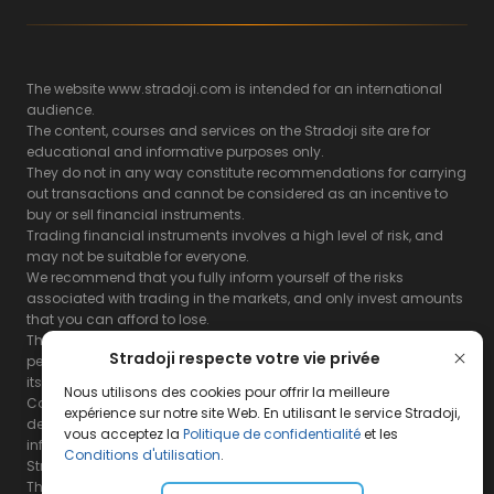
The website www.stradoji.com is intended for an international
audience.
The content, courses and services on the Stradoji site are for
educational and informative purposes only.
They do not in any way constitute recommendations for carrying
out transactions and cannot be considered as an incentive to
buy or sell financial instruments.
Trading financial instruments involves a high level of risk, and
may not be suitable for everyone.
We recommend that you fully inform yourself of the risks
associated with trading in the markets, and only invest amounts
that you can afford to lose.
The Stradoji site does not guarantee the results or the
Stradoji respecte votre vie privée
performance of products based on the information contained on
its site and its servers.
Nous utilisons des cookies pour offrir la meilleure
Consequently, the Stradoji site and its publishing company
expérience sur notre site Web. En utilisant le service Stradoji,
decline all responsibility in the use that may be made of this
vous acceptez la
Politique de confidentialité
et les
information and the consequences that may result therefrom.
Conditions d'utilisation
.
Stradoji Services are not authorized for US citizens or US residents.
The full legal notices are
available here.