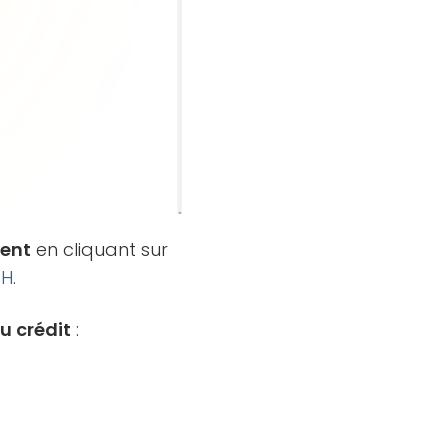
ment
en cliquant sur
TH
.
u crédit
: