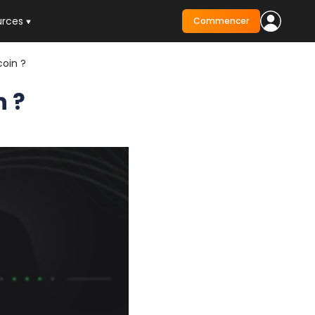
urces
Commencer
oin ?
n ?