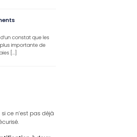
ements
t d’un constat que les
 plus importante de
ies […]
si ce n’est pas déjà
écurisé.