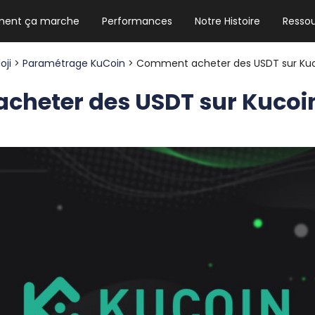
ent ça marche
Performances
Notre Histoire
Resso
NEWSLETTER HEBDO
Les news crypto dont vous avez besoin
oji
>
Paramétrage KuCoin
> Comment acheter des USDT sur Kuc
heter des USDT sur Kucoi
GUIDE CRYPTO STRADOJI
Le guide ultime pour débuter dans les
cryptomonnaies