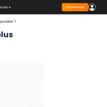
urces
Commencer
possible ?
plus