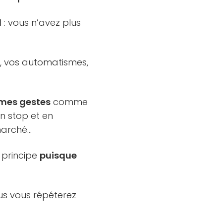
l
: vous n’avez plus
s
, vos automatismes,
êmes gestes
comme
un stop et en
 marché…
 principe
puisque
lus vous répéterez