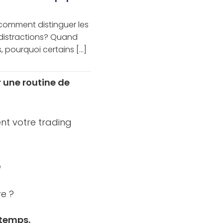
 comment distinguer les
 distractions? Quand
pourquoi certains [...]
r une routine de
ent votre trading
e
e ?
 temps.