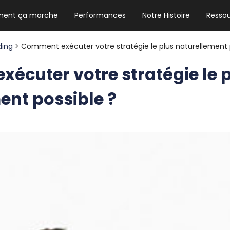
ent ça marche
Performances
Notre Histoire
Resso
NEWSLETTER HEBDO
Les news crypto dont vous avez besoin
ding
> Comment exécuter votre stratégie le plus naturellement 
écuter votre stratégie le 
ent possible ?
GUIDE CRYPTO STRADOJI
Le guide ultime pour débuter dans les
cryptomonnaies