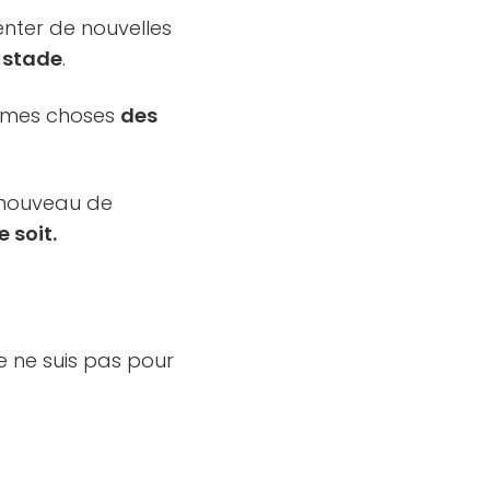
enter de nouvelles
e stade
.
 mêmes choses
des
à nouveau de
 soit.
je ne suis pas pour